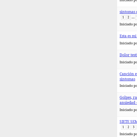
Iniciado p
sintomas 
…
1
2
Iniciado p
Esta es mi
Iniciado p
Dolor tes
Iniciado p
Canción e
sintomas
Iniciado p
Golpes, r
ansiedad 
Iniciado p
SIETE SE
1
2
3
Iniciado p