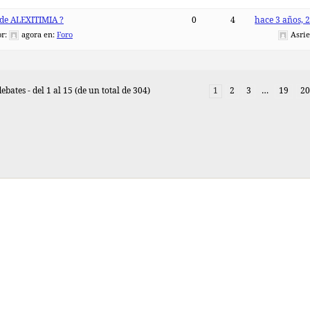
 de ALEXITIMIA ?
0
4
hace 3 años, 
or:
agora
en:
Foro
Asrie
ebates - del 1 al 15 (de un total de 304)
1
2
3
…
19
20