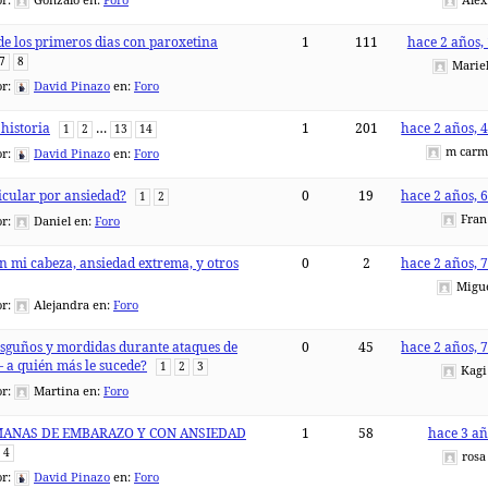
or:
Gonzalo
en:
Foro
Alex
de los primeros dias con paroxetina
1
111
hace 2 años,
7
8
Marie
or:
David Pinazo
en:
Foro
 historia
…
1
201
hace 2 años, 
1
2
13
14
m car
or:
David Pinazo
en:
Foro
ticular por ansiedad?
0
19
hace 2 años, 
1
2
Fran
or:
Daniel
en:
Foro
n mi cabeza, ansiedad extrema, y otros
0
2
hace 2 años, 
Migu
or:
Alejandra
en:
Foro
asguños y mordidas durante ataques de
0
45
hace 2 años, 
– a quién más le sucede?
1
2
3
Kagi
or:
Martina
en:
Foro
MANAS DE EMBARAZO Y CON ANSIEDAD
1
58
hace 3 añ
4
rosa
or:
David Pinazo
en:
Foro