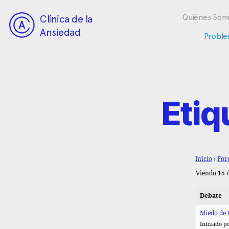
Clínica de la
Quiénes Som
Ansiedad
Proble
Etiq
Inicio
›
For
Viendo 15 d
Debate
Miedo de t
Iniciado p