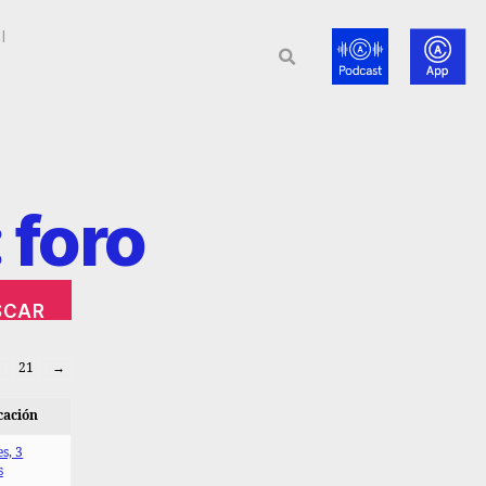
l
 foro
21
→
cación
s, 3
s