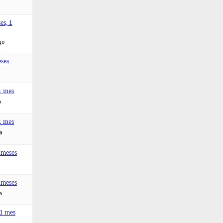
es, 1
a
go
ses
1 mes
o
1 mes
ta
 meses
 meses
a
 1 mes