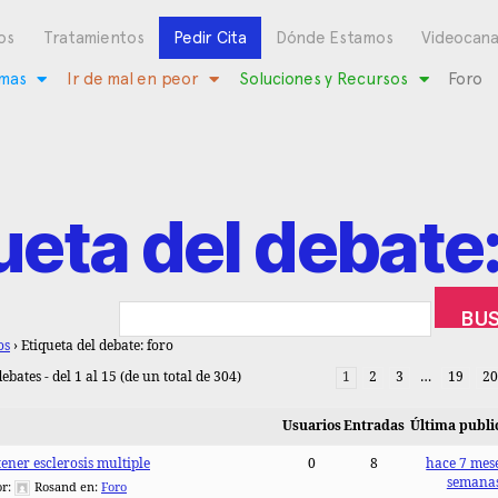
os
Tratamientos
Pedir Cita
Dónde Estamos
Videocana
mas
Ir de mal en peor
Soluciones y Recursos
Foro
ueta del debate:
os
›
Etiqueta del debate: foro
ebates - del 1 al 15 (de un total de 304)
1
2
3
…
19
20
Usuarios
Entradas
Última publi
ener esclerosis multiple
0
8
hace 7 mese
semana
or:
Rosand
en:
Foro