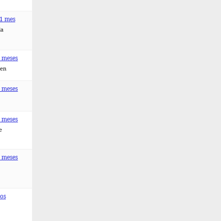
 1 mes
la
4 meses
men
6 meses
7 meses
e
7 meses
os