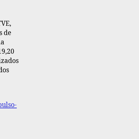
TVE,
s de
ma
19,20
izados
dos
pulso-