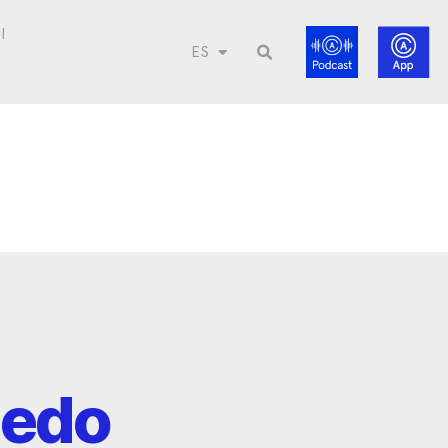
l
ES
iedo