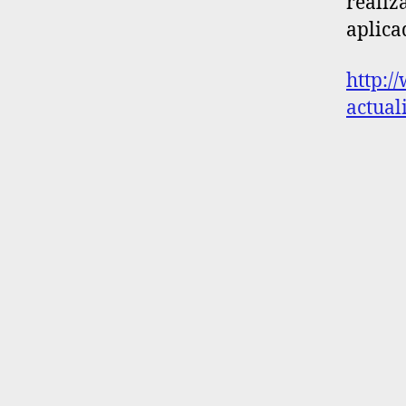
realiz
aplica
http:/
actual