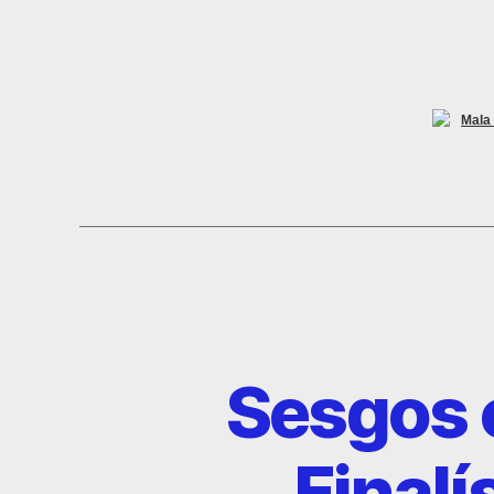
Mala 
Sesgos c
Finalí