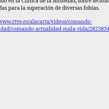
ado en la Clínica de la Ansiedad, sobre tecnol
das para la superación de diversas fobias.
/www.rtve.es/alacarta/videos/comando-
idad/comando-actualidad-mala-vida/2823834