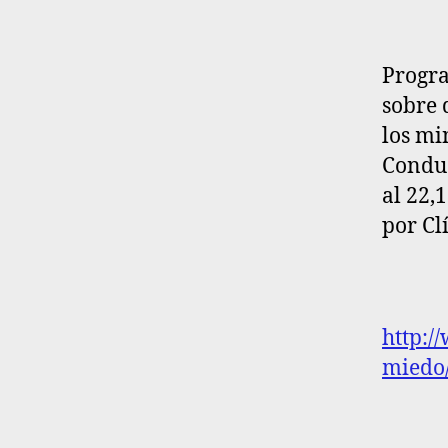
Progra
sobre 
los mi
Conduc
al 22,
por Cl
http:/
miedo