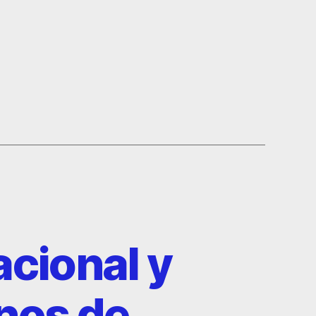
acional y
rnos de