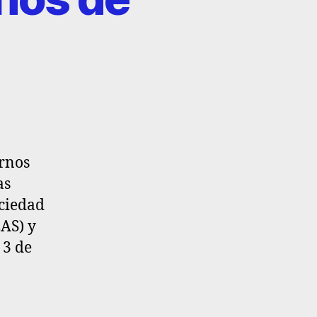
ornos
as
ociedad
EAS) y
 3 de