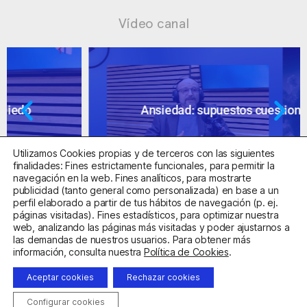
Vídeo canal
Ansiedad: supuestos cuestionables
Utilizamos Cookies propias y de terceros con las siguientes
finalidades: Fines estrictamente funcionales, para permitir la
navegación en la web. Fines analíticos, para mostrarte
publicidad (tanto general como personalizada) en base a un
perfil elaborado a partir de tus hábitos de navegación (p. ej.
páginas visitadas). Fines estadísticos, para optimizar nuestra
web, analizando las páginas más visitadas y poder ajustarnos a
las demandas de nuestros usuarios. Para obtener más
Centro Sanitario Autorizado con el código E08737002
información, consulta nuestra
Política de Cookies
.
Aceptar cookies
Rechazar cookies
Aviso Legal
Política de Privacidad
Política de Cookies
Condiciones Generales de Contratación
Configurar cookies