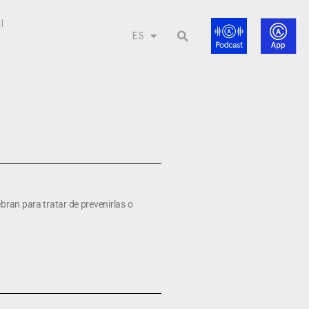
l
ES
bran para tratar de prevenirlas o