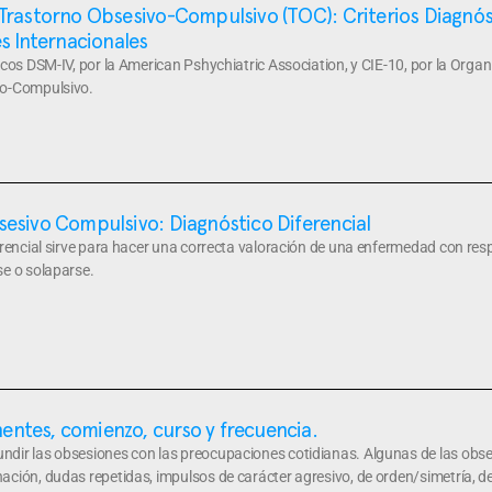
Trastorno Obsesivo-Compulsivo (TOC): Criterios Diagnós
es Internacionales
icos DSM-IV, por la American Pshychiatric Association, y CIE-10, por la Organ
vo-Compulsivo.
esivo Compulsivo: Diagnóstico Diferencial
erencial sirve para hacer una correcta valoración de una enfermedad con resp
se o solaparse.
ntes, comienzo, curso y frecuencia.
dir las obsesiones con las preocupaciones cotidianas. Algunas de las obs
ción, dudas repetidas, impulsos de carácter agresivo, de orden/simetría, d