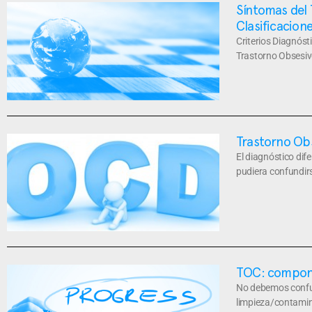
Síntomas del 
Clasificacion
Criterios Diagnóst
Trastorno Obsesi
Trastorno Obs
El diagnóstico dif
pudiera confundir
TOC: compone
No debemos confun
limpieza/contamina