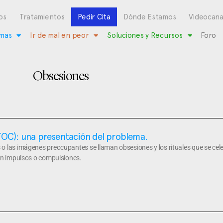
os
Tratamientos
Pedir Cita
Dónde Estamos
Videocana
mas
Ir de mal en peor
Soluciones y Recursos
Foro
Obsesiones
TOC): una presentación del problema.
 las imágenes preocupantes se llaman obsesiones y los rituales que se cele
man impulsos o compulsiones.