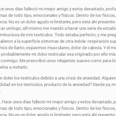
ace unos días falleció mi mejor amigo y estoy devastado, prof
s de todo tipo, emocionales y físicos. Dentro de los físicos
encia. No es un dolor agudo ni limitante, pero está ahí presente
io un urólogo; allí mismo me mandó a hacer una serie de estu
n minuciosa de mis testículos. Todo estaba perfecto, y me pr
lieron a la superficie síntomas de otra índole: respiración supe
crisis de llanto, espasmos musculares, dolor de cabeza. Y él m
e probablemente mi dolor testicular sea originado por ello mi
ar conmigo. Me prescribió unos relajantes suaves como para l
lva a visitarlo.
doler los testículos debido a una crisis de ansiedad. Alguien
idad en los testículos, producto de la ansiedad? Desde ya, 
.
ia. Hace unos días falleció mi mejor amigo y estoy devastado,
s de todo tipo, emocionales y físicos. Dentro de los físicos
encia. No es un dolor agudo ni limitante, pero está ahí presente