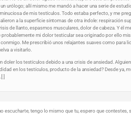
io un urólogo; allí mismo me mandó a hacer una serie de estu
n minuciosa de mis testículos. Todo estaba perfecto, y me pr
lieron a la superficie síntomas de otra índole: respiración supe
crisis de llanto, espasmos musculares, dolor de cabeza. Y él m
e probablemente mi dolor testicular sea originado por ello mi
ar conmigo. Me prescribió unos relajantes suaves como para l
lva a visitarlo.
doler los testículos debido a una crisis de ansiedad. Alguien
idad en los testículos, producto de la ansiedad? Desde ya, 
[:]
o escucharte, tengo lo mismo que tu, espero que contestes, 