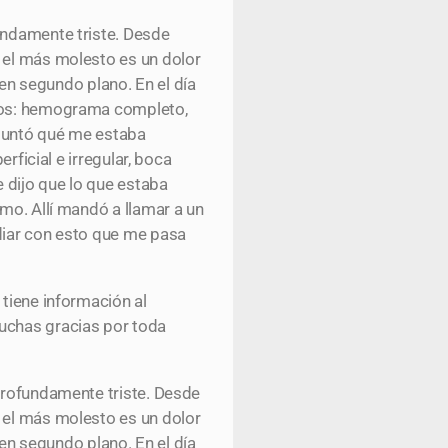
undamente triste. Desde
, el más molesto es un dolor
 en segundo plano. En el día
dios: hemograma completo,
eguntó qué me estaba
rficial e irregular, boca
e dijo que lo que estaba
smo. Allí mandó a llamar a un
idiar con esto que me pasa
 tiene información al
muchas gracias por toda
 profundamente triste. Desde
, el más molesto es un dolor
 en segundo plano. En el día