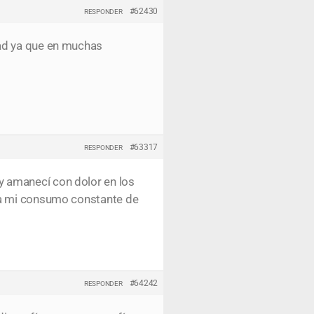
#62430
RESPONDER
dad ya que en muchas
#63317
RESPONDER
y amanecí con dolor en los
o a mi consumo constante de
#64242
RESPONDER