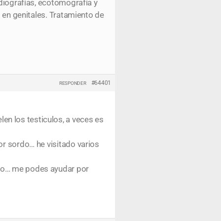
adiografías, ecotomografía y
s en genitales. Tratamiento de
#64401
RESPONDER
n los testiculos, a veces es
or sordo… he visitado varios
eso… me podes ayudar por