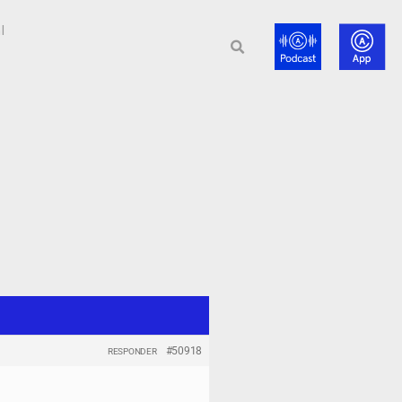
l
#50918
RESPONDER