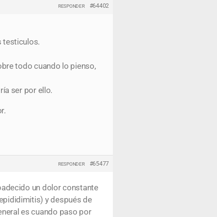
#64402
RESPONDER
testiculos.
bre todo cuando lo pienso,
a ser por ello.
r.
#65477
RESPONDER
padecido un dolor constante
(epididimitis) y después de
general es cuando paso por