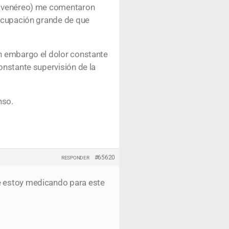
te venéreo) me comentaron
eocupación grande de que
in embargo el dolor constante
onstante supervisión de la
nso.
#65620
RESPONDER
me estoy medicando para este