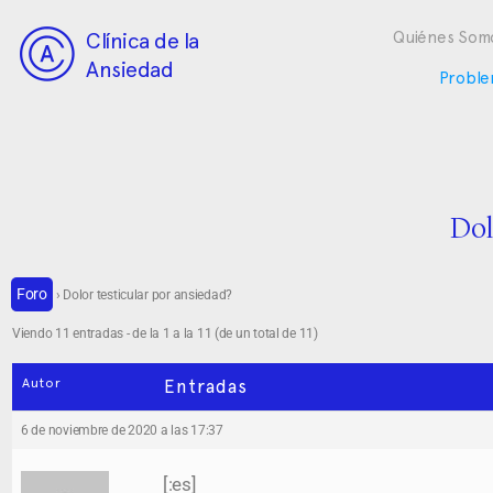
Clínica de la
Quiénes Som
Ansiedad
Proble
Dol
Foro
›
Dolor testicular por ansiedad?
Viendo 11 entradas - de la 1 a la 11 (de un total de 11)
Autor
Entradas
6 de noviembre de 2020 a las 17:37
[:es]