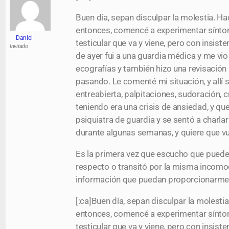
Buen día, sepan disculpar la molestia. H
entonces, comencé a experimentar síntoma
Daniel
testicular que va y viene, pero con insist
Invitado
de ayer fui a una guardia médica y me v
ecografías y también hizo una revisació
pasando. Le comenté mi situación, y allí sa
entreabierta, palpitaciones, sudoración, 
teniendo era una crisis de ansiedad, y qu
psiquiatra de guardia y se sentó a charl
durante algunas semanas, y quiere que vue
Es la primera vez que escucho que pueden 
respecto o transitó por la misma incomod
información que puedan proporcionarme
[:ca]Buen día, sepan disculpar la molest
entonces, comencé a experimentar síntoma
testicular que va y viene, pero con insist