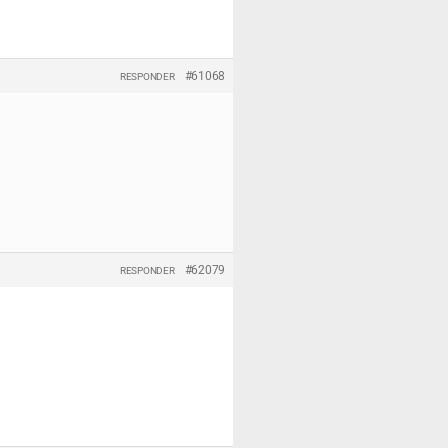
#61068
RESPONDER
#62079
RESPONDER