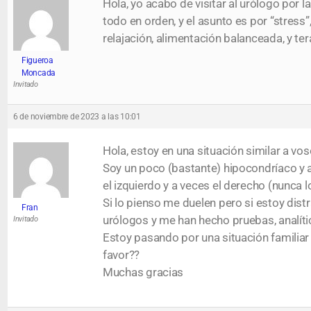
Hola, yo acabo de visitar al urólogo por 
todo en orden, y el asunto es por “stress
relajación, alimentación balanceada, y ter
Figueroa
Moncada
Invitado
6 de noviembre de 2023 a las 10:01
Hola, estoy en una situación similar a v
Soy un poco (bastante) hipocondríaco y 
el izquierdo y a veces el derecho (nunca lo
Si lo pienso me duelen pero si estoy dist
Fran
urólogos y me han hecho pruebas, analític
Invitado
Estoy pasando por una situación familia
favor??
Muchas gracias