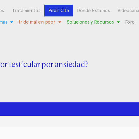
os
Tratamientos
Pedir Cita
Dónde Estamos
Videocana
mas
Ir de mal en peor
Soluciones y Recursos
Foro
or testicular por ansiedad?