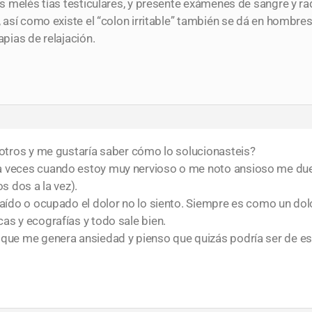
las melés tías testiculares, y presente exámenes de sangre y r
”, así como existe el “colon irritable” también se dá en hombre
apias de relajación.
osotros y me gustaría saber cómo lo solucionasteis?
a veces cuando estoy muy nervioso o me noto ansioso me duele
s dos a la vez).
raído o ocupado el dolor no lo siento. Siempre es como un dol
as y ecografías y todo sale bien.
r que me genera ansiedad y pienso que quizás podría ser de 