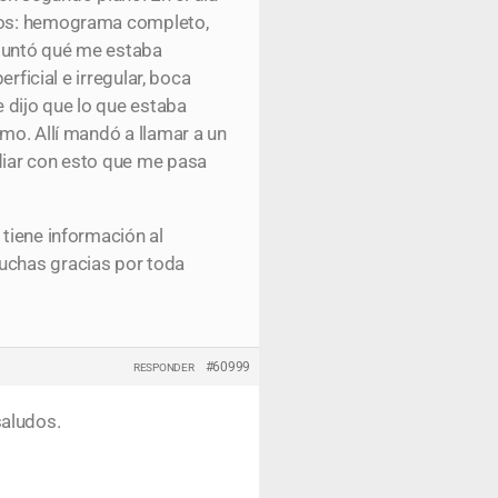
dios: hemograma completo,
eguntó qué me estaba
rficial e irregular, boca
e dijo que lo que estaba
smo. Allí mandó a llamar a un
idiar con esto que me pasa
 tiene información al
muchas gracias por toda
#60999
RESPONDER
saludos.