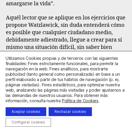
amargarse la vida”.
Aquél lector que se aplique en los ejercicios que
propone Watzlawick, sin duda entenderá cómo
es posible que cualquier ciudadano medio,
debidamente adiestrado, llegue a crear para sí
mismo una situación difícil, sin saber bien
cómo lo ha hecho, tras una cadena larga y
Utilizamos Cookies propias y de terceros con las siguientes
complicada de imaginaciones en las que el
finalidades: Fines estrictamente funcionales, para permitir la
propio individuo desempeña un papel
navegación en la web. Fines analíticos, para mostrarte
publicidad (tanto general como personalizada) en base a un
decisivamente negativo.
perfil elaborado a partir de tus hábitos de navegación (p. ej.
páginas visitadas). Fines estadísticos, para optimizar nuestra
Pérez Pareja, F. Javier y Borrás Sansaloni,
web, analizando las páginas más visitadas y poder ajustarnos a
las demandas de nuestros usuarios. Para obtener más
Carmen
información, consulta nuestra
Política de Cookies
.
TÉCNICAS DE EXPOSICIÓN Y
Aceptar cookies
Rechazar cookies
AUTOEXPOSICIÓN. Madrid, 2003. Editorial
Configurar cookies
Síntesis.