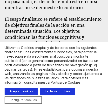
no pasa nada, es decir, lo temido está en curso
mientras no se demuestre lo contrario.
El
sesgo finalístico
se refiere al establecimiento
de objetivos finales de la acción en una
determinada situación. Los objetivos
condicionan las funciones cognitivas y
operativas que han de implementarlos. En una
Utilizamos Cookies propias y de terceros con las siguientes
situación normalizada -peligro asumible- el
finalidades: Fines estrictamente funcionales, para permitir la
objetivo tiende a establecerse en función de «lo
navegación en la web. Fines analíticos, para mostrarte
publicidad (tanto general como personalizada) en base a un
que se quiere que pase». En una situación de
perfil elaborado a partir de tus hábitos de navegación (p. ej.
excepción -miedo no asumible- el objetivo
páginas visitadas). Fines estadísticos, para optimizar nuestra
tiende a establecerse en función de «lo que se
web, analizando las páginas más visitadas y poder ajustarnos a
las demandas de nuestros usuarios. Para obtener más
quiere que no pase», lo que requiere y
información, consulta nuestra
Política de Cookies
.
determina estrategias operativas y asistencias
cognitivas coherentes con dicho objetivo.
Aceptar cookies
Rechazar cookies
Configurar cookies
En general, los estudios empíricos muestran