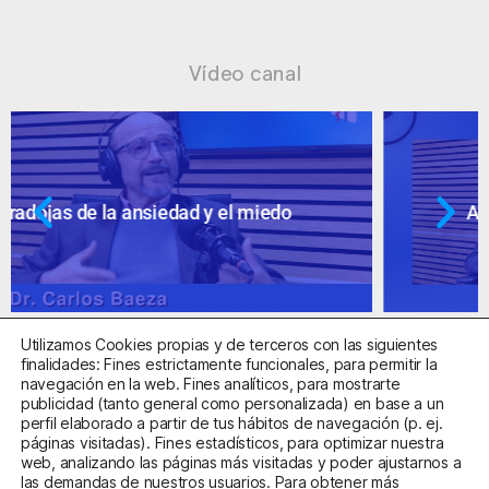
Vídeo canal
Ansiedad: supuestos cuestionables
Utilizamos Cookies propias y de terceros con las siguientes
finalidades: Fines estrictamente funcionales, para permitir la
navegación en la web. Fines analíticos, para mostrarte
publicidad (tanto general como personalizada) en base a un
perfil elaborado a partir de tus hábitos de navegación (p. ej.
Centro Sanitario Autorizado con el código E08737002
páginas visitadas). Fines estadísticos, para optimizar nuestra
web, analizando las páginas más visitadas y poder ajustarnos a
las demandas de nuestros usuarios. Para obtener más