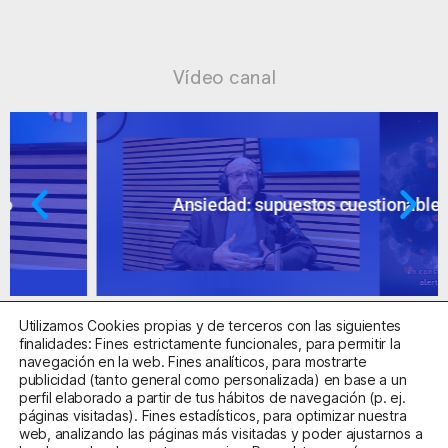
Vídeo canal
Ansiedad: supuestos cuestionables
Utilizamos Cookies propias y de terceros con las siguientes
finalidades: Fines estrictamente funcionales, para permitir la
navegación en la web. Fines analíticos, para mostrarte
publicidad (tanto general como personalizada) en base a un
perfil elaborado a partir de tus hábitos de navegación (p. ej.
Centro Sanitario Autorizado con el código E08737002
páginas visitadas). Fines estadísticos, para optimizar nuestra
web, analizando las páginas más visitadas y poder ajustarnos a