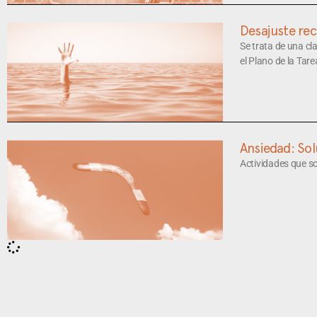
Desajuste rec
Se trata de una c
el Plano de la Tar
Ansiedad: So
Actividades que s