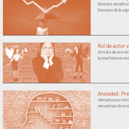
Diversos estudios
fracasos de la exp
Rol de actor 
Se trata de una i
la interferencia e
Ansiedad: Pre
Alertados por el i
secuencias de ac