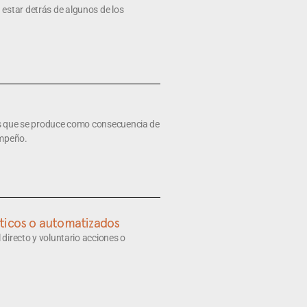
estar detrás de algunos de los
des que se produce como consecuencia de
empeño.
ticos o automatizados
 directo y voluntario acciones o