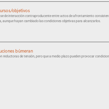
ursos/objetivos
lase de interacción contraproducente entre actos de afrontamiento consiste
ea, aunque hayan cambiado las condiciones objetivas para alcanzarlos.
luciones búmeran
on reductoras de tensión, pero que a medio plazo pueden provocar condicio