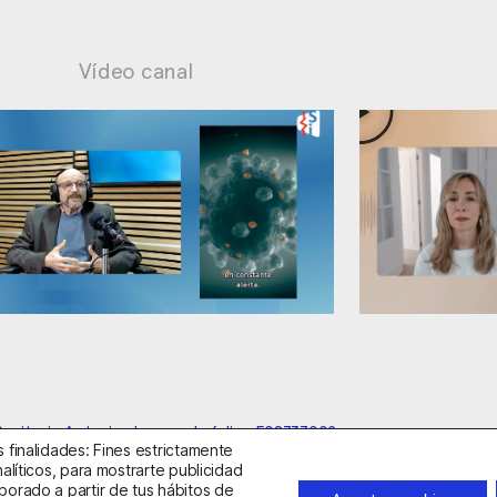
Vídeo canal
Sesgos
Ansiedad: manejo contraproducente
anitario Autorizado con el código E08737002
 finalidades: Fines estrictamente
alíticos, para mostrarte publicidad
borado a partir de tus hábitos de
idad
Política de Cookies
Condiciones Generales de Contratac