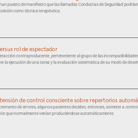
 han puesto de manifiesto que las llamadas Conductas de Seguridad podrían 
osición como técnica terapéutica.
versus rol de espectador
nteracción contraproducente, perteneciente al grupo de las incompatibilida
ntre la ejecución de una tarea y la evaluación sistemática de su modo de des
tensión de control consciente sobre repertorios automá
ncremento de errores, algunos pacientes deciden, entonces, someter a control
ción que normalmente venían produciéndose automáticamente.