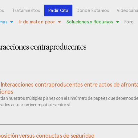
os
Tratamientos
Pedir Cita
Dónde Estamos
Videocana
mas
Ir de mal en peor
Soluciones y Recursos
Foro
eracciones contraproducentes
 Interacciones contraproducentes entre actos de afront
iones
rdan nuestros múltiples planes con el sinnúmero de papeles que debemos d
 si dos actos son incompatibles entre sí.
osición versus conductas de seguridad