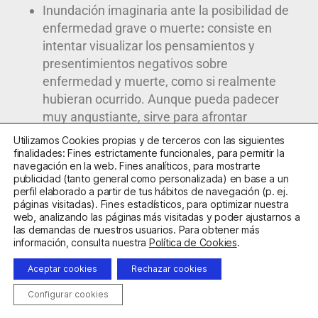
Inundación imaginaria ante la posibilidad de
enfermedad grave o muerte
:
consiste en
intentar visualizar los pensamientos y
presentimientos negativos sobre
enfermedad y muerte, como si realmente
hubieran ocurrido. Aunque pueda padecer
muy angustiante, sirve para afrontar
directamente el miedo a la muerte, el
Utilizamos Cookies propias y de terceros con las siguientes
envejecimiento y el posible rechazo de los
finalidades: Fines estrictamente funcionales, para permitir la
navegación en la web. Fines analíticos, para mostrarte
demás, de manera que la vida presente se
publicidad (tanto general como personalizada) en base a un
hace mucho más llevadera.
perfil elaborado a partir de tus hábitos de navegación (p. ej.
páginas visitadas). Fines estadísticos, para optimizar nuestra
Exposición intereoceptiva
.
Técnica de las
web, analizando las páginas más visitadas y poder ajustarnos a
conocidas con el nombre de paradágicas,
las demandas de nuestros usuarios. Para obtener más
información, consulta nuestra
Política de Cookies
.
donde se pide al paciente que, mediante
diversos procedimientos, se genere y se
Aceptar cookies
Rechazar cookies
exponga voluntariamente a los síntomas y
Configurar cookies
sensaciones temidas. De esta manera el
sujeto percibe que tiene un control sobre