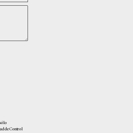
 sólo
idad de Control