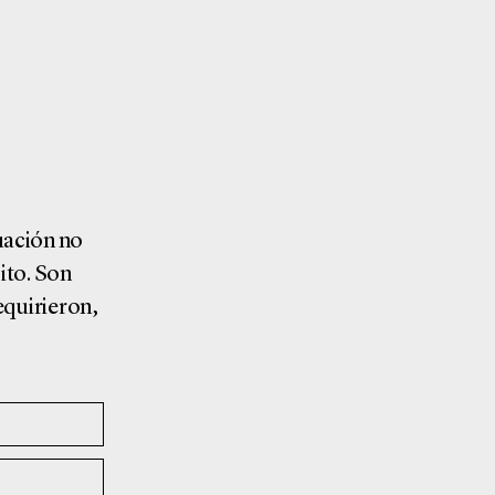
uación no
ito. Son
equirieron,