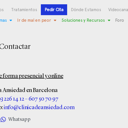
os
Tratamientos
Pedir Cita
Dónde Estamos
Videocana
mas
Ir de mal en peor
Soluciones y Recursos
Foro
Contactar
forma presencial y online
la Ansiedad en Barcelona
3 226 14 12
–
607 50 70 97
o:
info@clinicadeansiedad.com
Whatsapp