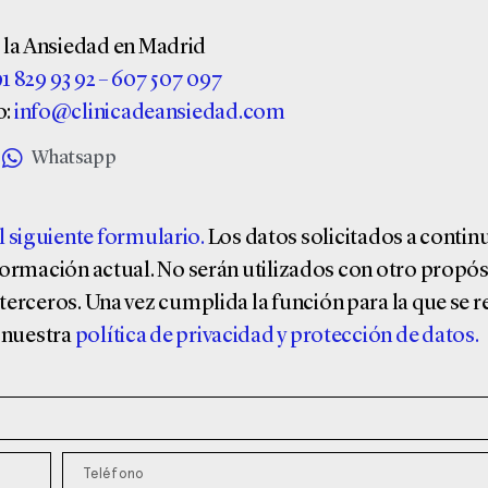
e la Ansiedad en Madrid
1 829 93 92
–
607 507 097
o:
info@clinicadeansiedad.com
Whatsapp
el siguiente formulario
.
Los datos solicitados a contin
información actual. No serán utilizados con otro propós
terceros. Una vez cumplida la función para la que se r
 nuestra
política de privacidad y protección de datos.