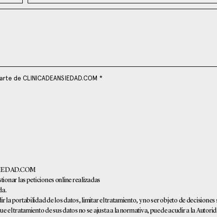
 parte de CLINICADEANSIEDAD.COM *
ANSIEDAD.COM
tionar las peticiones online realizadas
da.
 la portabilidad de los datos, limitar el tratamiento, y no ser objeto de decisiones
que el tratamiento de sus datos no se ajusta a la normativa, puede acudir a la Autor