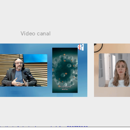
Vídeo canal
Sesgo
Ansiedad: manejo contraproducente
anitario Autorizado con el código E08737002