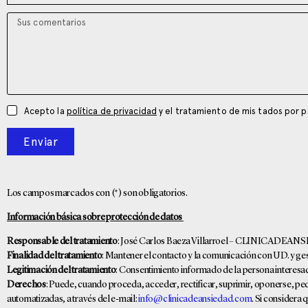
Acepto la
política de privacidad
y el tratamiento de mis tados por
Enviar
Los campos marcados con (*) son obligatorios.
Información básica sobre protección de datos
Responsable del tratamiento
: José Carlos Baeza Villarroel – CLINICADE
Finalidad del tratamiento
: Mantener el contacto y la comunicación con UD. y ges
Legitimación del tratamiento
: Consentimiento informado de la persona interesa
Derechos
: Puede, cuando proceda, acceder, rectificar, suprimir, oponerse, pedir
automatizadas, a través del e-mail:
info@clinicadeansiedad.com
. Si considera 