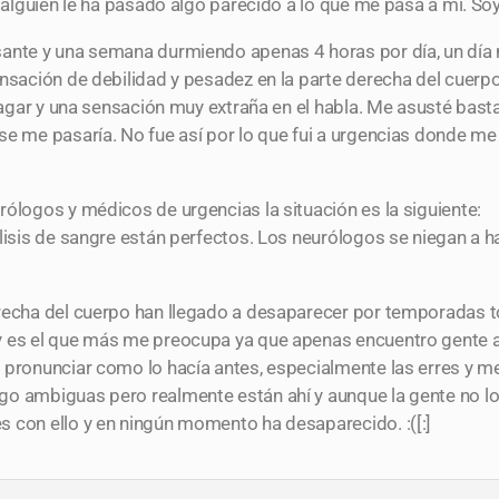
a alguien le ha pasado algo parecido a lo que me pasa a mi. So
sante y una semana durmiendo apenas 4 horas por día, un día
nsación de debilidad y pesadez en la parte derecha del cuerpo,
tragar y una sensación muy extraña en el habla. Me asusté bast
se me pasaría. No fue así por lo que fui a urgencias donde me
rólogos y médicos de urgencias la situación es la siguiente:
álisis de sangre están perfectos. Los neurólogos se niegan a
recha del cuerpo han llegado a desaparecer por temporadas t
y es el que más me preocupa ya que apenas encuentro gente a
a pronunciar como lo hacía antes, especialmente las erres y 
o ambiguas pero realmente están ahí y aunque la gente no lo 
 con ello y en ningún momento ha desaparecido. :([:]