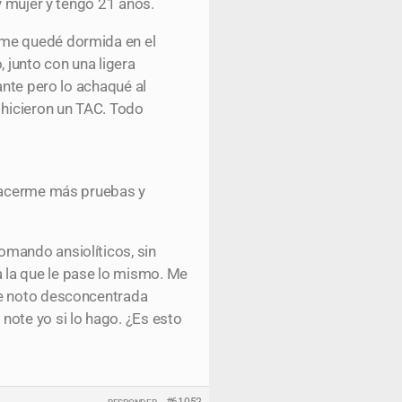
y mujer y tengo 21 años.
 me quedé dormida en el
 junto con una ligera
ante pero lo achaqué al
 hicieron un TAC. Todo
 hacerme más pruebas y
omando ansiolíticos, sin
 la que le pase lo mismo. Me
me noto desconcentrada
note yo si lo hago. ¿Es esto