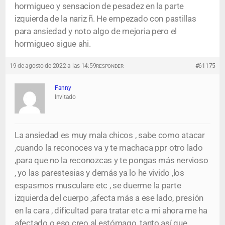
hormigueo y sensacion de pesadez en la parte
izquierda de la nariz ñ. He empezado con pastillas
para ansiedad y noto algo de mejoria pero el
hormigueo sigue ahi.
19 de agosto de 2022 a las 14:59
#61175
RESPONDER
Fanny
Invitado
La ansiedad es muy mala chicos , sabe como atacar
,cuando la reconoces va y te machaca ppr otro lado
,para que no la reconozcas y te pongas más nervioso
, yo las parestesias y demás ya lo he vivido ,los
espasmos musculare etc , se duerme la parte
izquierda del cuerpo ,afecta más a ese lado, presión
en la cara , dificultad para tratar etc a mi ahora me ha
afectado o eso creo al estómago, tanto así que