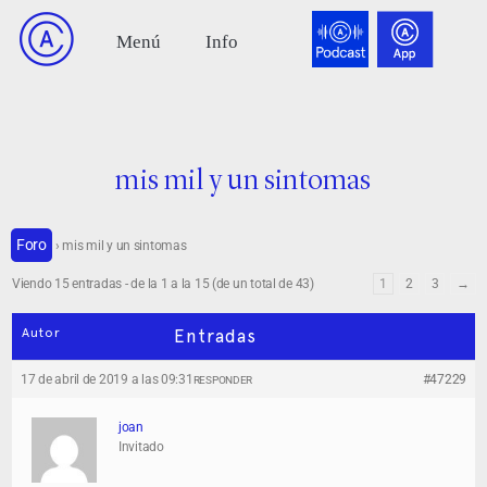
mis mil y un sintomas
Foro
›
mis mil y un sintomas
Viendo 15 entradas - de la 1 a la 15 (de un total de 43)
1
2
3
→
Autor
Entradas
17 de abril de 2019 a las 09:31
#47229
RESPONDER
joan
Invitado