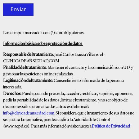
Enviar
Los campos marcados con (*) son obligatorios.
Información básica sobre protección de datos
Responsable del tratamiento
: José Carlos Baeza Villarroel –
CLINICADEANSIEDAD.COM
Finalidad del tratamiento
: Mantener el contacto y la comunicación con UD. y
gestionar las peticiones online realizadas
Legitimación del tratamiento
: Consentimiento informado de la persona
interesada.
Derechos
: Puede, cuando proceda, acceder, rectificar, suprimir, oponerse,
pedir la portabilidad de los datos, limitar el tratamiento, y no ser objeto de
decisiones sólo automatizadas, a través del e-mail:
info@clinicadeansiedad.com
. Si considera que el tratamiento de sus datos no
se ajusta a la normativa, puede acudir a la Autoridad de Control
(www.aepd.es). Para más información visite nuestra
Política de Privacidad
.