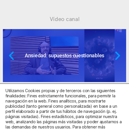
Vídeo canal
Ansiedad: supuestos cuestionables
Utilizamos Cookies propias y de terceros con las siguientes
finalidades: Fines estrictamente funcionales, para permitir la
navegación en la web. Fines analíticos, para mostrarte
publicidad (tanto general como personalizada) en base a un
perfil elaborado a partir de tus hábitos de navegación (p. ej.
Centro Sanitario Autorizado con el código E08737002
páginas visitadas). Fines estadísticos, para optimizar nuestra
web, analizando las páginas más visitadas y poder ajustarnos a
las demandas de nuestros usuarios. Para obtener más
Aviso Legal
Política de Privacidad
Política de Cookies