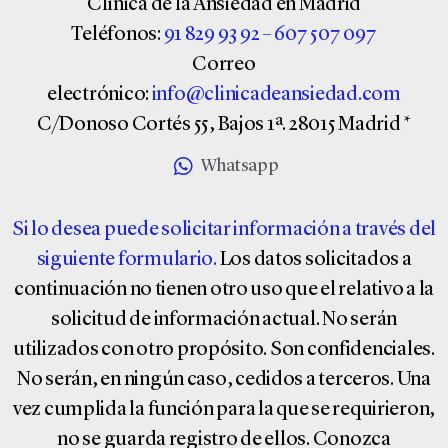
Clínica de la Ansiedad en Madrid
Teléfonos:
91 829 93 92
–
607 507 097
Correo
electrónico:
info@clinicadeansiedad.com
C/Donoso Cortés 55, Bajos 1ª. 28015 Madrid *
Whatsapp
Si lo desea puede solicitar información a través del
siguiente formulario
.
Los datos solicitados a
continuación no tienen otro uso que el relativo a la
solicitud de información actual. No serán
utilizados con otro propósito. Son confidenciales.
No serán, en ningún caso, cedidos a terceros. Una
vez cumplida la función para la que se requirieron,
no se guarda registro de ellos. Conozca