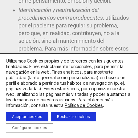
entre pensamiento, emoción y acción.
Identificación y neutralización del
procedimientos contraproducentes
, utilizados
por el paciente para regular su problema,
pero que, en realidad, contribuyen, no a la
solución, sino al mantenimiento del
problema. Para más información sobre estos
procedimientos puede consultarse el
Utilizamos Cookies propias y de terceros con las siguientes
apartado
Ir de mal en peor
del menú
finalidades: Fines estrictamente funcionales, para permitir la
superior.
navegación en la web. Fines analíticos, para mostrarte
publicidad (tanto general como personalizada) en base a un
Técnicas de respiración
:
la respiración
perfil elaborado a partir de tus hábitos de navegación (p. ej.
controlada puede ser útil para reducir la
páginas visitadas). Fines estadísticos, para optimizar nuestra
web, analizando las páginas más visitadas y poder ajustarnos a
sobreactivación psicológica y para, prevenir
las demandas de nuestros usuarios. Para obtener más
o controlar la hiperventilación en los casos
información, consulta nuestra
Política de Cookies
.
en que se da hiperventilación o que
Aceptar cookies
Rechazar cookies
presentan dolor u opresión en el pecho al
tender a respirar torácicamente.
Configurar cookies
Técnicas cognitivas
: reestructuración de