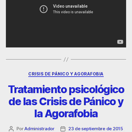
CRISIS DE PÁNICO Y AGORAFOBIA
Tratamiento psicológico
de las Crisis de Pánico y
la Agorafobia
Por
Administrador
23 de septiembre de 2015