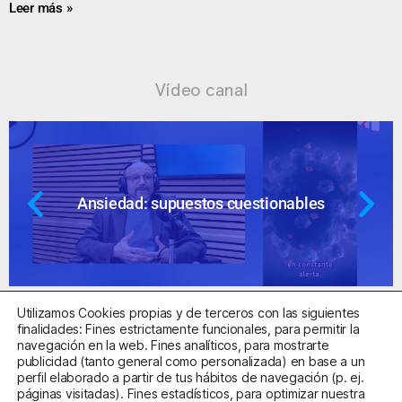
Leer más »
Vídeo canal
Ansiedad: supuestos cuestionables
Utilizamos Cookies propias y de terceros con las siguientes
finalidades: Fines estrictamente funcionales, para permitir la
navegación en la web. Fines analíticos, para mostrarte
publicidad (tanto general como personalizada) en base a un
perfil elaborado a partir de tus hábitos de navegación (p. ej.
Centro Sanitario Autorizado con el código E08737002
páginas visitadas). Fines estadísticos, para optimizar nuestra