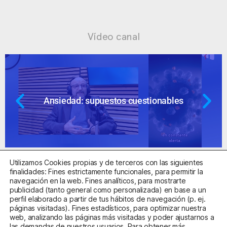
Vídeo canal
Ansiedad: supuestos cuestionables
Utilizamos Cookies propias y de terceros con las siguientes
finalidades: Fines estrictamente funcionales, para permitir la
navegación en la web. Fines analíticos, para mostrarte
publicidad (tanto general como personalizada) en base a un
perfil elaborado a partir de tus hábitos de navegación (p. ej.
Centro Sanitario Autorizado con el código E08737002
páginas visitadas). Fines estadísticos, para optimizar nuestra
web, analizando las páginas más visitadas y poder ajustarnos a
las demandas de nuestros usuarios. Para obtener más