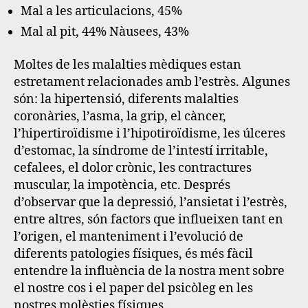
Mal a les articulacions, 45%
Mal al pit, 44% Nàusees, 43%
Moltes de les malalties mèdiques estan
estretament relacionades amb l’estrès. Algunes
són: la hipertensió, diferents malalties
coronàries, l’asma, la grip, el càncer,
l’hipertiroïdisme i l’hipotiroïdisme, les úlceres
d’estomac, la síndrome de l’intestí irritable,
cefalees, el dolor crònic, les contractures
muscular, la impotència, etc. Després
d’observar que la depressió, l’ansietat i l’estrès,
entre altres, són factors que influeixen tant en
l’origen, el manteniment i l’evolució de
diferents patologies físiques, és més fàcil
entendre la influència de la nostra ment sobre
el nostre cos i el paper del psicòleg en les
nostres molèsties físiques.