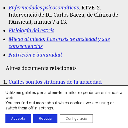
Enfermedades psicosomáticas
. RTVE_2.
Intervenció de Dr. Carlos Baeza, de Clínica de
l’Ansietat, minuts 7 a 13.
Fisiología del estrés
Miedo al miedo: Las crisis de ansiedad y sus
consecuencias
Nutrición e inmunidad
Altres documents relacionats
Cuáles son los síntomas de la ansiedad
Ansiedad y depresión
Utilitzem galetes per a oferir-te la millor experiència en la nostra
web.
Sobrepreocupación por la enfermedad
You can find out more about which cookies we are using or
Tratamiento de la ansiedad
switch them off in
settings
.
Accepta
Rebutja
Configuració