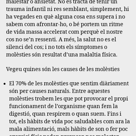
malestar o ansietat. No es tracta de tenir un
trauma infantil ni res semblant, simplement, hi
ha vegades en què alguna cosa ens supera i no
sabem com afrontar-ho, o bé portem un ritme
de vida massa accelerat com perquè el nostre
cos no se’n ressenti. A més, la salut no es el
silenci del cos; i no tots els símptomes o
molèsties són resultat d’una malaltia física.
Vegeu quines són les causes de les molèsties
El 70% de les molèsties que sentim diàriament
són per causes naturals. Entre aquestes
molèsties trobem les que pot provocar el propi
funcionament de l’organisme quan fem la
digestió, quan respirem o quan suem. Fins i
tot, els hàbits de vida poc saludables com ara la
mala alimentació, mals hàbits de son o fer poc