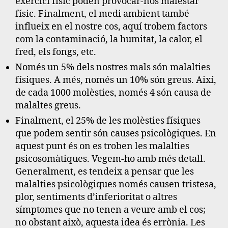
exercici físic poden provocar-nos malestar
físic. Finalment, el medi ambient també
influeix en el nostre cos, aquí trobem factors
com la contaminació, la humitat, la calor, el
fred, els fongs, etc.
Només un 5% dels nostres mals són malalties
físiques. A més, només un 10% són greus. Així,
de cada 1000 molèsties, només 4 són causa de
malaltes greus.
Finalment, el 25% de les molèsties físiques
que podem sentir són causes psicològiques. En
aquest punt és on es troben les malalties
psicosomàtiques. Vegem-ho amb més detall.
Generalment, es tendeix a pensar que les
malalties psicològiques només causen tristesa,
plor, sentiments d’inferioritat o altres
símptomes que no tenen a veure amb el cos;
no obstant això, aquesta idea és errònia. Les