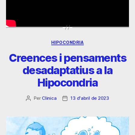
Font: Clínica de l’Ansietat. Psicòlegs
especialistes en el tractament de l’ansietat.
HIPOCONDRIA
Creences i pensaments
desadaptatius a la
Hipocondria
Per
Clinica
13 d'abril de 2023