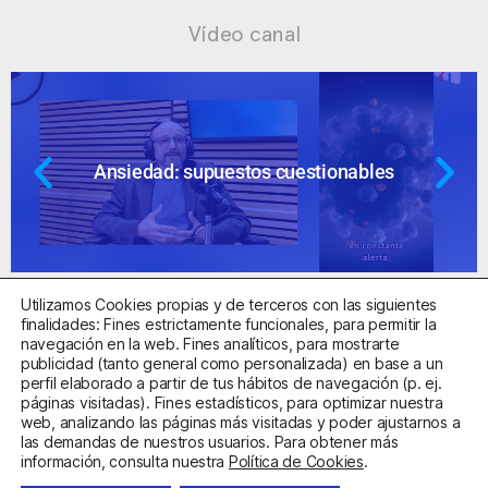
Vídeo canal
Ansiedad: supuestos cuestionables
Utilizamos Cookies propias y de terceros con las siguientes
finalidades: Fines estrictamente funcionales, para permitir la
navegación en la web. Fines analíticos, para mostrarte
publicidad (tanto general como personalizada) en base a un
perfil elaborado a partir de tus hábitos de navegación (p. ej.
Centro Sanitario Autorizado con el código E08737002
páginas visitadas). Fines estadísticos, para optimizar nuestra
web, analizando las páginas más visitadas y poder ajustarnos a
las demandas de nuestros usuarios. Para obtener más
Aviso Legal
Política de Privacidad
Política de Cookies
información, consulta nuestra
Política de Cookies
.
Condiciones Generales de Contratación