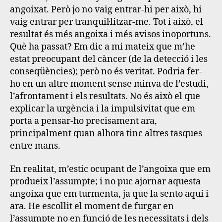
angoixat
.
Però jo no vaig entrar-hi per això, hi
vaig entrar per tranquil·litzar-me. Tot i això, el
resultat és més angoixa i més avisos inoportuns
.
Què ha passat? Em dic a mi mateix que m’he
estat preocupant del càncer (de la detecció i les
conseqüències); però no és veritat. Podria fer-
ho en un altre moment sense minva de l’estudi,
l’afrontament i els resultats. No és això el que
explicar la urgència i la impulsivitat que em
porta a pensar-ho precisament ara,
principalment quan alhora tinc altres tasques
entre mans.
En realitat, m’estic ocupant de l’angoixa que em
produeix l’assumpte; i no puc ajornar aquesta
angoixa que em turmenta, ja que la sento aquí i
ara. He escollit el moment de furgar en
l’assumpte no en funció de les necessitats i dels