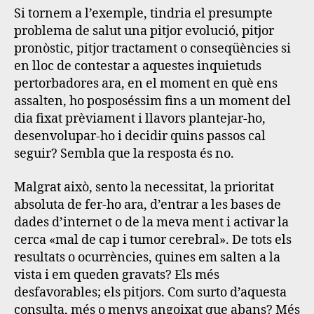
Si tornem a l’exemple, tindria el presumpte
problema de salut una pitjor evolució, pitjor
pronòstic, pitjor tractament o conseqüències si
en lloc de contestar a aquestes inquietuds
pertorbadores ara, en el moment en què ens
assalten, ho posposéssim fins a un moment del
dia fixat prèviament i llavors plantejar-ho,
desenvolupar-ho i decidir quins passos cal
seguir? Sembla que la resposta és no.
Malgrat això, sento la necessitat, la prioritat
absoluta de fer-ho ara, d’entrar a les bases de
dades d’internet o de la meva ment i activar la
cerca «mal de cap i tumor cerebral». De tots els
resultats o ocurrències, quines em salten a la
vista i em queden gravats?
Els més
desfavorables; els pitjors. Com surto d’aquesta
consulta, més o menys angoixat que abans? Més