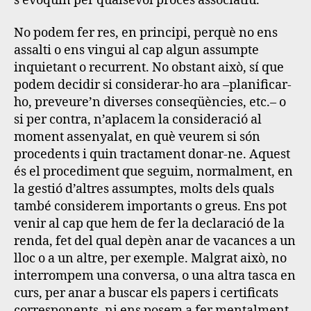
s’evoquin per qualsevol procés associatiu.
No podem fer res, en principi, perquè no ens
assalti o ens vingui al cap algun assumpte
inquietant o recurrent
. No obstant això, sí que
podem decidir si considerar-ho ara –planificar-
ho, preveure’n diverses conseqüències, etc.– o
si per contra, n’aplacem la consideració al
moment assenyalat, en què veurem si són
procedents i quin tractament donar-ne. Aquest
és el procediment que seguim, normalment, en
la gestió d’altres assumptes, molts dels quals
també considerem importants o greus. Ens pot
venir al cap que hem de fer la declaració de la
renda, fet del qual depèn anar de vacances a un
lloc o a un altre, per exemple. Malgrat això, no
interrompem una conversa, o una altra tasca en
curs, per anar a buscar els papers i certificats
corresponents, ni ens posem a fer mentalment