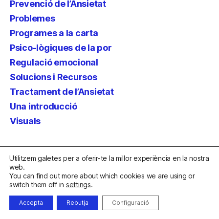
Prevenció de l’Ansietat
Problemes
Programes a la carta
Psico-lògiques de la por
Regulació emocional
Solucions i Recursos
Tractament de l’Ansietat
Una introducció
Visuals
Meta
Utilitzem galetes per a oferir-te la millor experiència en la nostra
web.
You can find out more about which cookies we are using or
Entra
switch them off in
settings
.
Canal de les entrades
Accepta
Rebutja
Configuració
Canal dels comentaris