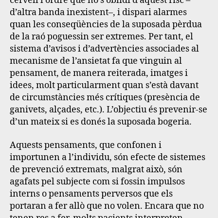
cervell l’ordre que no s’oblidi d’aquest risc –
d’altra banda inexistent–, i dispari alarmes
quan les conseqüències de la suposada pèrdua
de la raó poguessin ser extremes. Per tant, el
sistema d’avisos i d’advertències associades al
mecanisme de l’ansietat fa que vinguin al
pensament, de manera reiterada, imatges i
idees, molt particularment quan s’està davant
de circumstàncies més crítiques (presència de
ganivets, alçades, etc.).
L’objectiu és prevenir-se
d’un mateix si es donés la suposada bogeria.
Aquests pensaments, que confonen i
importunen a l’individu, són efecte de sistemes
de prevenció extremats, malgrat això, són
agafats pel subjecte com si fossin impulsos
interns o pensaments perversos que els
portaran a fer allò que no volen.
Encara que no