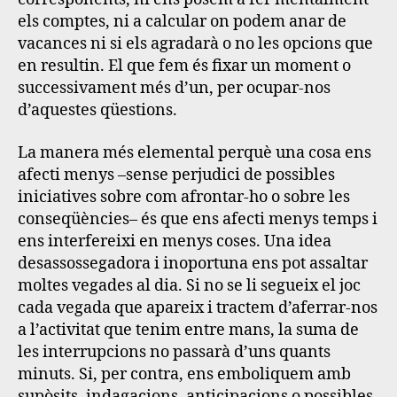
els comptes, ni a calcular on podem anar de
vacances ni si els agradarà o no les opcions que
en resultin. El que fem és fixar un moment o
successivament més d’un, per ocupar-nos
d’aquestes qüestions.
La manera més elemental perquè una cosa ens
afecti menys –sense perjudici de possibles
iniciatives sobre com afrontar-ho o sobre les
conseqüències– és que ens afecti menys temps i
ens interfereixi en menys coses
. Una idea
desassossegadora i inoportuna ens pot assaltar
moltes vegades al dia. Si no se li segueix el joc
cada vegada que apareix i tractem d’aferrar-nos
a l’activitat que tenim entre mans, la suma de
les interrupcions no passarà d’uns quants
minuts. Si, per contra, ens emboliquem amb
supòsits, indagacions, anticipacions o possibles