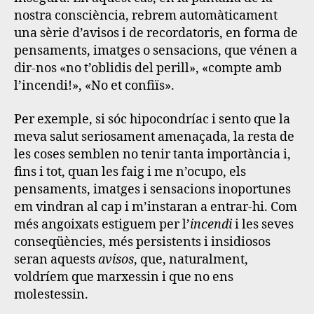
nostra consciència, rebrem automàticament
una sèrie d’avisos i de recordatoris, en forma de
pensaments, imatges o sensacions, que vénen a
dir-nos «no t’oblidis del perill», «compte amb
l’incendi!», «No et confiïs».
Per exemple, si sóc hipocondríac i sento que la
meva salut seriosament amenaçada, la resta de
les coses semblen no tenir tanta importància i,
fins i tot, quan les faig i me n’ocupo, els
pensaments, imatges i sensacions inoportunes
em vindran al cap i m’instaran a entrar-hi. Com
més angoixats estiguem per l’
incendi
i les seves
conseqüències, més persistents i insidiosos
seran aquests
avisos
, que, naturalment,
voldríem que marxessin i que no ens
molestessin.