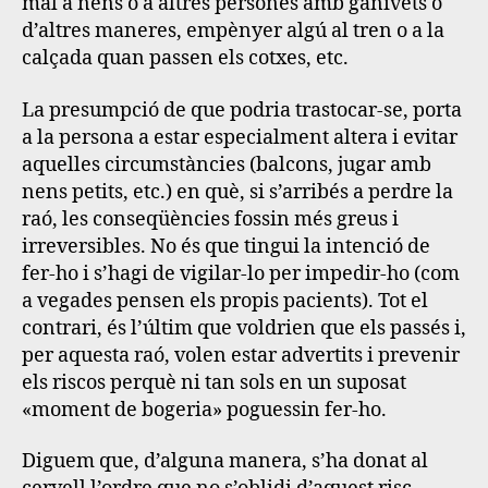
mal a nens o a altres persones amb ganivets o
d’altres maneres, empènyer algú al tren o a la
calçada quan passen els cotxes, etc.
La presumpció de que podria trastocar-se, porta
a la persona a estar especialment altera i evitar
aquelles circumstàncies (balcons, jugar amb
nens petits, etc.) en què, si s’arribés a perdre la
raó, les conseqüències fossin més greus i
irreversibles. No és que tingui la intenció de
fer-ho i s’hagi de vigilar-lo per impedir-ho (com
a vegades pensen els propis pacients). Tot el
contrari, és l’últim que voldrien que els passés i,
per aquesta raó, volen estar advertits i prevenir
els riscos perquè ni tan sols en un suposat
«moment de bogeria» poguessin fer-ho.
Diguem que, d’alguna manera, s’ha donat al