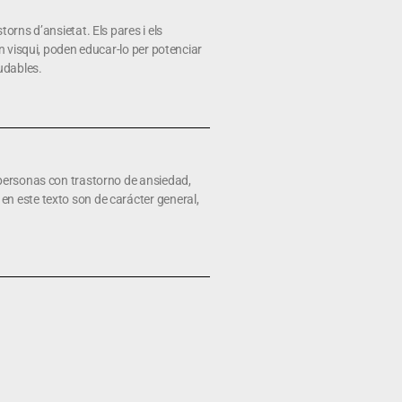
rns d’ansietat. Els pares i els
n visqui, poden educar-lo per potenciar
udables.
 personas con trastorno de ansiedad,
n este texto son de carácter general,