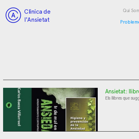
Clínica de
Qui So
l'Ansietat
Problem
Ansietat: llib
Els llibres que sug