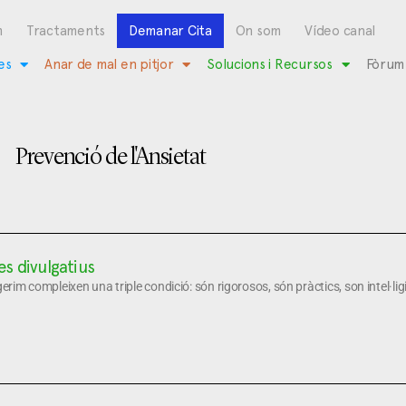
m
Tractaments
Demanar Cita
On som
Vídeo canal
es
Anar de mal en pitjor
Solucions i Recursos
Fòrum
Prevenció de l'Ansietat
res divulgatius
gerim compleixen una triple condició: són rigorosos, són pràctics, son intel·ligi