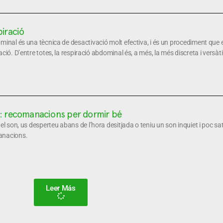
piració
minal és una tècnica de desactivació molt efectiva, i és un procediment que e
ció. D’entre totes, la respiració abdominal és, a més, la més discreta i versàti
t: recomanacions per dormir bé
el son, us desperteu abans de l’hora desitjada o teniu un son inquiet i poc sa
anacions.
Leer Más