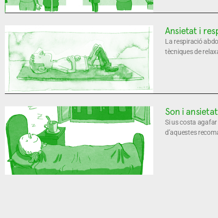
Ansietat i res
La respiració abdo
tècniques de relaxa
Son i ansieta
Si us costa agafar 
d’aquestes recom