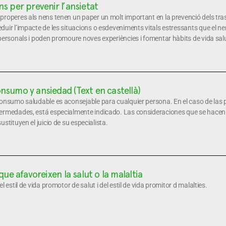
s per prevenir l’ansietat
roperes als nens tenen un paper un molt important en la prevenció dels trasto
uir l’impacte de les situacions o esdeveniments vitals estressants que el ne
personals i poden promoure noves experiències i fomentar hàbits de vida sal
nsumo y ansiedad (Text en castellà)
consumo saludable es aconsejable para cualquier persona. En el caso de las
ermedades, está especialmente indicado. Las consideraciones que se hacen e
stituyen el juicio de su especialista.
 que afavoreixen la salut o la malaltia
l estil de vida promotor de salut i del estil de vida promitor d malalties.