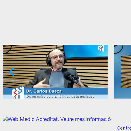
Ansietat: supòsits qüestionables
Centre