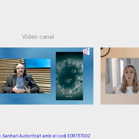
Vídeo canal
Ansietat: maneig contraproduent
Biaixos cogn
 Sanitari Autoritzat amb el codi E08737002