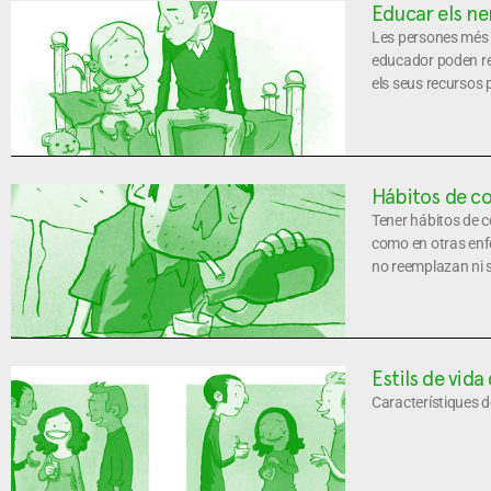
Educar els nen
Les persones més p
educador poden red
els seus recursos 
Hábitos de co
Tener hábitos de 
como en otras enf
no reemplazan ni su
Estils de vida
Característiques de