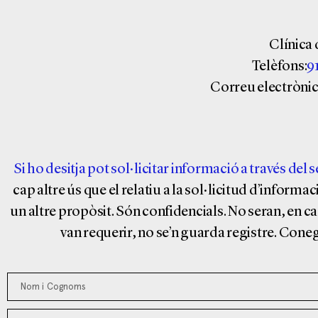
Clínica 
Telèfons:
9
Correu electrònic
Si ho desitja pot sol·licitar informació a través del
cap altre ús que el relatiu a la sol·licitud d’informa
un altre propòsit. Són confidencials. No seran, en cap
van requerir, no se’n guarda registre. Cone