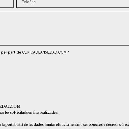
s per part de CLINICADEANSIEDAD.COM *
NSIEDAD.COM
r les sol·licituds en línia realitzades.
r la portabilitat de les dades, limitar el tractament i no ser objecte de decisions ún