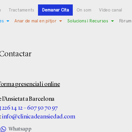
m
Tractaments
Demanar Cita
On som
Vídeo canal
es
Anar de mal en pitjor
Solucions i Recursos
Fòrum
Contactar
orma presencial i online
 l’Ansietat a Barcelona
 226 14 12
–
607 50 70 97
:
info@clinicadeansiedad.com
Whatsapp