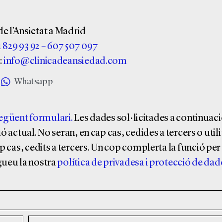
de l’Ansietat a Madrid
1 829 93 92
–
607 507 097
:
info@clinicadeansiedad.com
Whatsapp
 següent formulari
.
Les dades sol·licitades a continuac
ció actual. No seran, en cap cas, cedides a tercers o util
 cas, cedits a tercers. Un cop complerta la funció per 
gueu la nostra
política de privadesa i protecció de dad