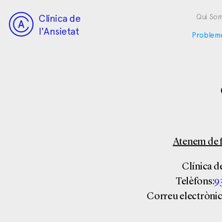
Clínica de
Qui So
l'Ansietat
Problem
Atenem de f
Clínica de
Telèfons:
93
Correu electrònic