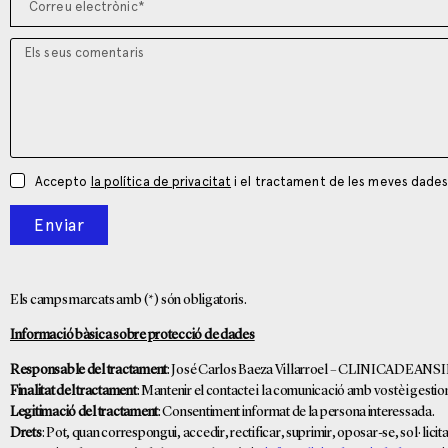
Accepto
la política de privacitat
i el tractament de les meves dade
Enviar
Els camps marcats amb (*) són obligatoris.
Informació bàsica sobre protecció de dades
Responsable del tractament
: José Carlos Baeza Villarroel – CLINICADEA
Finalitat del tractament
: Mantenir el contacte i la comunicació amb vostè i gestiona
Legitimació del tractament
: Consentiment informat de la persona interessada.
Drets
: Pot, quan correspongui, accedir, rectificar, suprimir, oposar-se, sol·licita