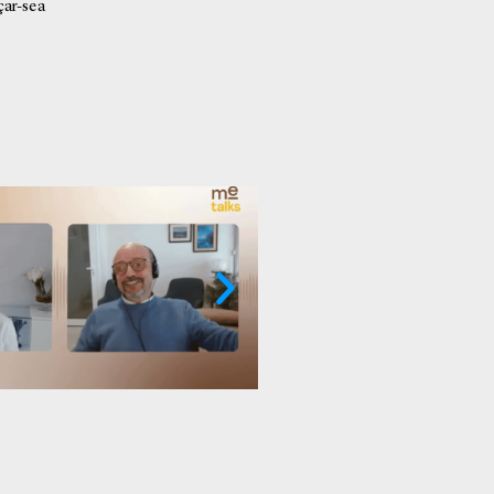
çar-se a
nt
Biaixos cognitius: què són i com actuen