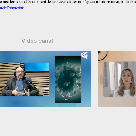
i considera que el tractament de les seves dades no s’ajusta a la normativa, pot adre
a de Privacitat
.
Vídeo canal
estionables
Ansietat: maneig contraprodue