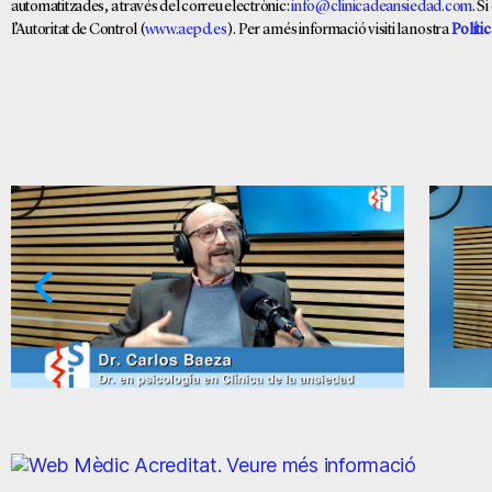
automatitzades, a través del correu electrònic:
info@clinicadeansiedad.com
. S
l’Autoritat de Control (
www.aepd.es
). Per a més informació visiti la nostra
Polític
l'ansietat i la por
Ansietat: supòsits qü