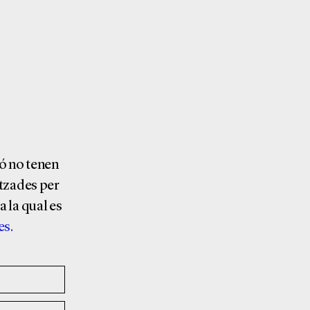
ió no tenen
itzades per
a la qual es
es.