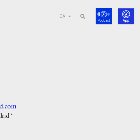
CA
ad.com
rid *