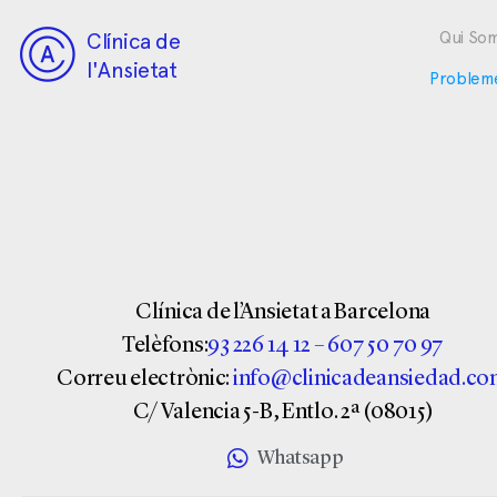
Clínica de
Qui So
l'Ansietat
Problem
Clínica de l’Ansietat a Barcelona
Telèfons:
93 226 14 12
–
607 50 70 97
Correu electrònic:
info@clinicadeansiedad.c
C/ Valencia 5-B, Entlo. 2ª (08015)
Whatsapp