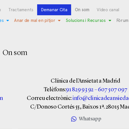
m
Tractaments
Demanar Cita
On som
Vídeo canal
es
Anar de mal en pitjor
Solucions i Recursos
Fòrum
On som
Clínica de l’Ansietat a Madrid
Telèfons:
91 829 93 92
–
607 507 097
om
Correu electrònic:
info@clinicadeansied
C/Donoso Cortés 55, Baixos 1ª. 28015 Mad
Whatsapp