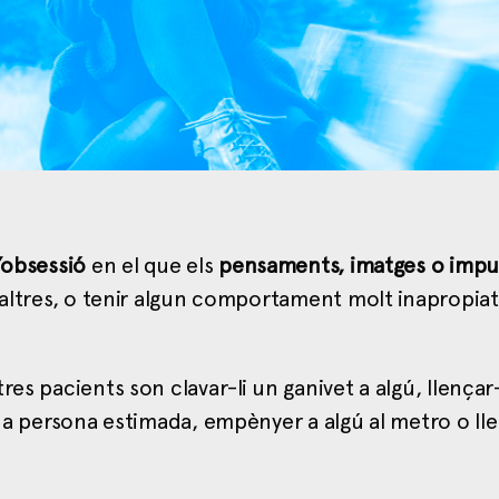
’obsessió
en el que els
pensaments, imatges o impu
 altres, o tenir algun comportament molt inapropia
es pacients son clavar-li un ganivet a algú, llençar
una persona estimada, empènyer a algú al metro o ll