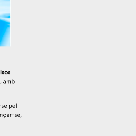
lsos
t, amb
-se pel
ençar-se,