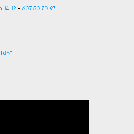
6 14 12
–
607 50 70 97
lsió”