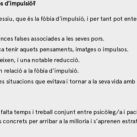
es d’impulsió?
iu, que és la fòbia d’impulsió, i per tant pot ent
ences falses associades a les seves pors.
ica tenir aquets pensaments, imatges o impulsos.
ixen, i una notable reducció.
 relació a la fòbia d’impulsió.
s situacions que evitava i tornar a la seva vida amb
alta temps i treball conjunt entre psicòleg/a i pac
concrets per arribar a la milloria i s’aprenen estra