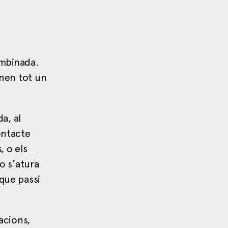
ombinada.
enen tot un
a, al
ontacte
, o els
o s’atura
 que passi
acions,