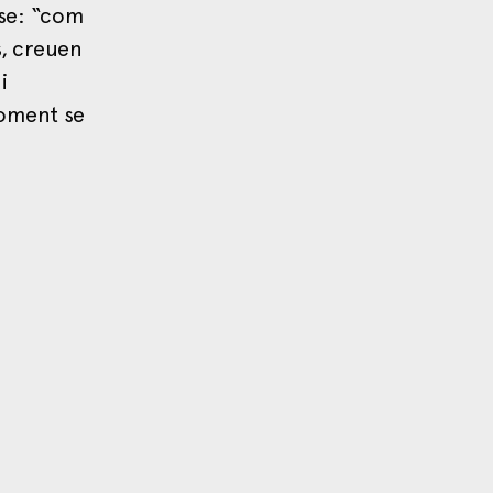
-se: “com
s, creuen
i
moment se