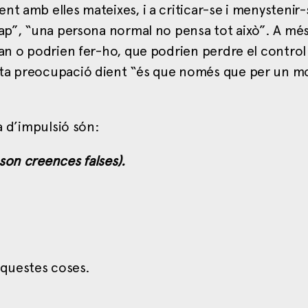
nt amb elles mateixes, i a criticar-se i menystenir
cap”, “una persona normal no pensa tot això”. A mé
an o podrien fer-ho, que podrien perdre el control 
esta preocupació dient “és que només que per un 
a d’impulsió són:
son creences falses).
aquestes coses.