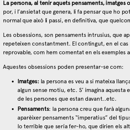
La persona, al tenir aquets pensaments, imatges 
por, i l’ansietat que genera, li fa pensar que ho po
normal que això li passi, en definitiva, que quelco
Les obsessions, son pensaments intrusius, que apa
repeteixen constantment. El contingut, en el cas
reprovable, com hem comentat en els exemples a
Aquestes obsessions poden presentar-se com:
Imatges:
la persona es veu a si mateixa llanç
algun sense motiu, etc. S’ imagina aquesta 
de les persones que estan davant..etc.
Pensaments
: la persona creu que farà algu
aparèixer pensaments “imperatius” del tipus
lo terrible que sería fer-ho, que dirien els a