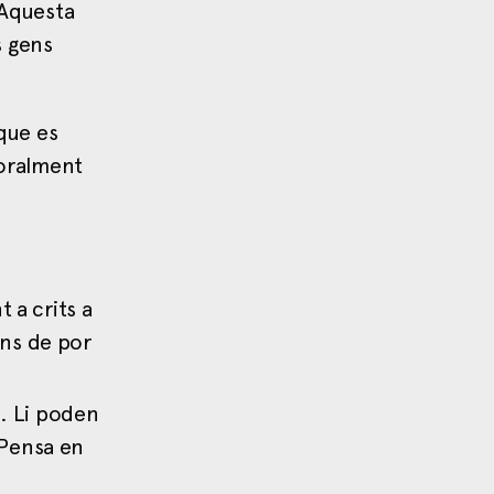
 Aquesta
s gens
que es
moralment
 a crits a
ons de por
s. Li poden
 Pensa en