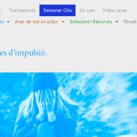
m
Tractaments
Demanar Cita
On som
Vídeo canal
es
Anar de mal en pitjor
Solucions i Recursos
Fòrum
es d’impulsió.