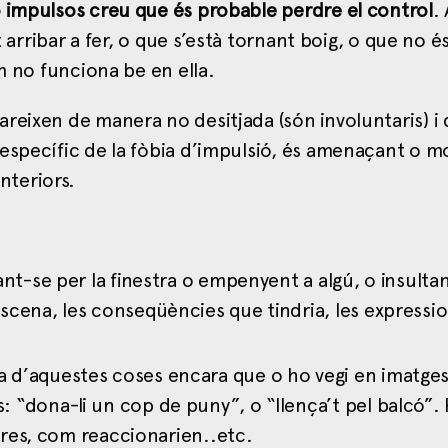
o impulsos creu que és probable perdre el control
.
t arribar a fer, o que s’està tornant boig, o que no é
m no funciona be en ella.
reixen de manera no desitjada (són involuntaris) i 
 específic de la fòbia d’impulsió, és amenaçant o 
nteriors.
ant-se per la finestra o empenyent a algú, o insultant
escena, les conseqüències que tindria, les expressi
na d’aquestes coses encara que o ho vegi en imatge
: “dona-li un cop de puny”, o “llença’t pel balcó”.
ltres, com reaccionarien..etc.