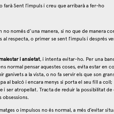
o farà Sent l’impuls i creu que arribarà a fer-ho
en no només d’una manera, si no que de manera c
al respecta, o primer se sent l’impuls i després v
malestar i ansietat
, i intenta evitar-ho. Per una band
ens normal pensar aquestes coses, evita estar en c
 ganivets a la vista, o no fa servir els que son grans
al balcó i encara menys si porta el seu fill a coll; 
e i ser atropellat. Tracta de reduir la possibilitat de
es obsessions.
matges o impulsos no és normal, a més d’evitar situ