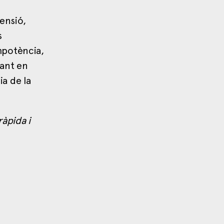
ensió,
s
impotència,
tant en
ia de la
àpida i