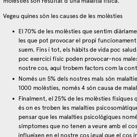
molèsties són resultat d’una malaltia física.
Vegeu quines són les causes de les molèsties
El 70% de les molèsties que sentim diàriam
les que pot provocar el propi funcionament 
suem. Fins i tot, els hàbits de vida poc salu
poc exercici físic poden provocar-nos malest
nostre cos, aquí trobem factors com la contam
Només un 5% dels nostres mals són malalties
1000 molèsties, només 4 són causa de malal
Finalment, el 25% de les molèsties físiques
és on es troben les malalties psicosomàtiq
pensar que les malalties psicològiques només
símptomes que no tenen a veure amb el cos;
influeixen en el nostre cos igual que el cos in