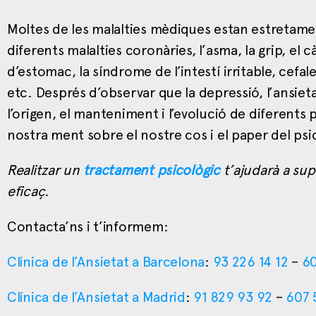
Moltes de les malalties mèdiques estan estretamen
diferents malalties coronàries, l’asma, la grip, el c
d’estomac, la síndrome de l’intestí irritable, cefa
etc. Després d’observar que la depressió, l’ansietat
l’origen, el manteniment i l’evolució de diferents p
nostra ment sobre el nostre cos i el paper del psi
Realitzar un
tractament psicològic
t’ajudarà a sup
eficaç.
Contacta’ns i t’informem:
Clínica de l’Ansietat a Barcelona
:
93 226 14 12
–
60
Clínica de l’Ansietat a Madrid
:
91 829 93 92
–
607 