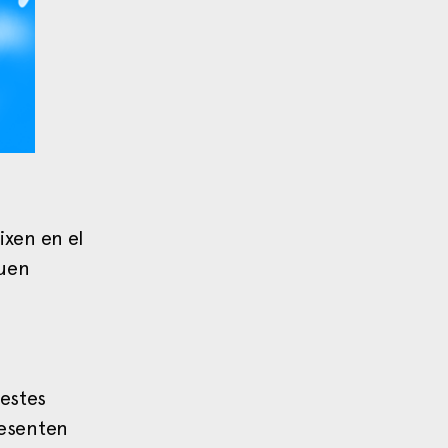
ixen en el
quen
uestes
resenten