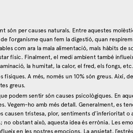
ent són per causes naturals. Entre aquestes molèst
de l’organisme quan fem la digestió, quan respire
dables com ara la mala alimentació, mals hàbits de s
ar físic. Finalment, el medi ambient també influeix
inació, la humitat, la calor, el fred, els fongs, etc
 físiques. A més, només un 10% són greus. Així, d
tes greus.
 que podem sentir són causes psicològiques. En aqu
ues. Vegem-ho amb més detall. Generalment, es ten
 causen tristesa, plor, sentiments d’inferioritat o 
 no obstant això, aquesta idea és errònia. Les em
flueix en les nostres emocions. La ansietat, l’estrès 