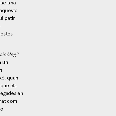
que una
 aquests
i patir
e
uestes
sicòleg?
a un
n
xò, quan
 que els
 vegades en
erat com
 o