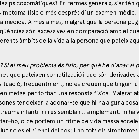
lties psicosomàtiques? En termes generals, s’entén 
 símptoma físic o més després d’un examen mèdic;
a mèdica. A més a més, malgrat que la persona pugu
seqüències són excessives en comparació amb el qu
ferents àmbits de la vida a la persona que pateix aq
 Si el meu problema és físic, per què he d’anar al p
es que pateixen somatització i que són derivades 
situació, freqüentment, no es creuen que tinguin u
en metge per torbar una resposta física. Malgrat ai
ersones tendeixen a adonar-se que hi ha alguna cosa
 trauma infantil ni res semblant, simplement, hi ha
tar-ho, o bé portem un ritme de vida massa accel
lut no es el silenci del cos; i no tots els símptomes