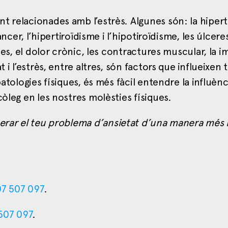
t relacionades amb l’estrès. Algunes són: la hipert
àncer, l’hipertiroïdisme i l’hipotiroïdisme, les úlcere
lees, el dolor crònic, les contractures muscular, la 
 i l’estrès, entre altres, són factors que influeixen 
atologies físiques, és més fàcil entendre la influènc
còleg en les nostres molèsties físiques.
erar el teu problema d’ansietat d’una manera més r
7 507 097
.
507 097
.