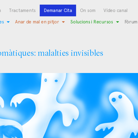
m
Tractaments
Demanar Cita
On som
Vídeo canal
es
Anar de mal en pitjor
Solucions i Recursos
Fòrum
omàtiques: malalties invisibles