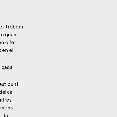
ies trobem
m o quan
on o fer
 en el
.
e cada
est punt
deix a
altres
ocions
i la