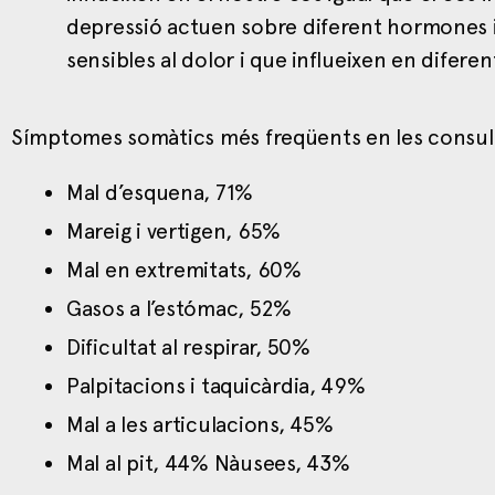
depressió actuen sobre diferent hormones i
sensibles al dolor i que influeixen en diferen
Símptomes somàtics més freqüents en les consu
Mal d’esquena, 71%
Mareig i vertigen, 65%
Mal en extremitats, 60%
Gasos a l’estómac, 52%
Dificultat al respirar, 50%
Palpitacions i taquicàrdia, 49%
Mal a les articulacions, 45%
Mal al pit, 44% Nàusees, 43%