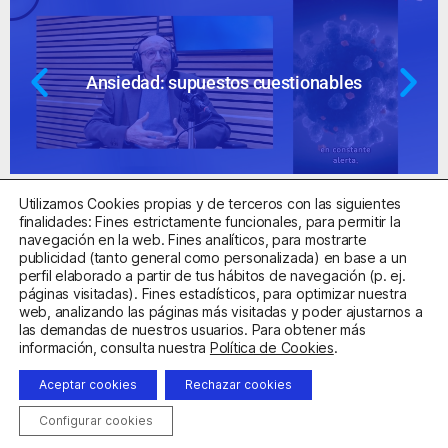
Ansiedad: supuestos cuestionables
Utilizamos Cookies propias y de terceros con las siguientes
finalidades: Fines estrictamente funcionales, para permitir la
navegación en la web. Fines analíticos, para mostrarte
publicidad (tanto general como personalizada) en base a un
perfil elaborado a partir de tus hábitos de navegación (p. ej.
Centro Sanitario Autorizado con el código E08737002
páginas visitadas). Fines estadísticos, para optimizar nuestra
web, analizando las páginas más visitadas y poder ajustarnos a
las demandas de nuestros usuarios. Para obtener más
Aviso Legal
Política de Privacidad
Política de Cookies
información, consulta nuestra
Política de Cookies
.
Condiciones Generales de Contratación
Aceptar cookies
Rechazar cookies
Clínica de la Ansiedad. Teléfonos:
932263020
y
918299392
.
Correo:
info@clinicadeansiedad.com
Configurar cookies