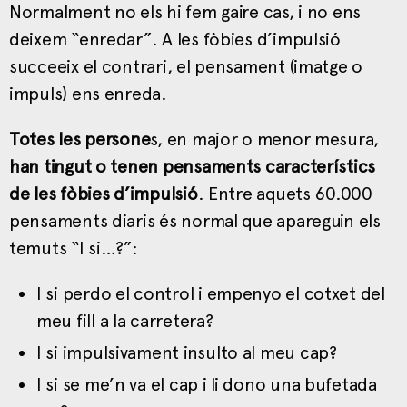
Normalment no els hi fem gaire cas, i no ens
deixem “enredar”. A les fòbies d’impulsió
succeeix el contrari, el pensament (imatge o
impuls) ens enreda.
Totes les persone
s, en major o menor mesura,
han tingut o tenen pensaments característics
de les fòbies d’impulsió
. Entre aquets 60.000
pensaments diaris és normal que apareguin els
temuts “I si…?”:
I si perdo el control i empenyo el cotxet del
meu fill a la carretera?
I si impulsivament insulto al meu cap?
I si se me’n va el cap i li dono una bufetada