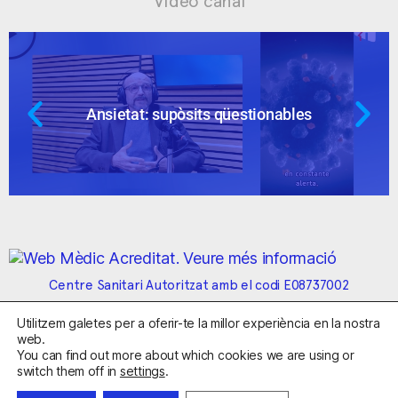
Vídeo canal
Ansietat: supòsits qüestionables
Centre Sanitari Autoritzat amb el codi E08737002
Utilitzem galetes per a oferir-te la millor experiència en la nostra
Avís Legal
Política de Privacitat
Política de Cookies
web.
Condicions Generals de Contractació
You can find out more about which cookies we are using or
switch them off in
settings
.
Clínica de la Ansiedad. Telèfons:
932263020
y
918299392
.