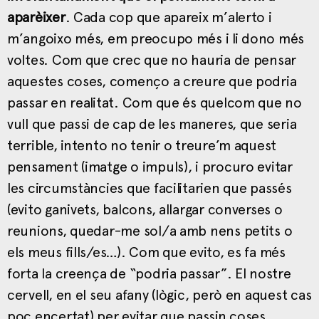
aparèixer
. Cada cop que apareix m’alerto i
m’angoixo més, em preocupo més i li dono més
voltes. Com que crec que no hauria de pensar
aquestes coses, començo a creure que podria
passar en realitat. Com que és quelcom que no
vull que passi de cap de les maneres, que seria
terrible, intento no tenir o treure’m aquest
pensament (imatge o impuls), i procuro evitar
les circumstàncies que facilitarien que passés
(evito ganivets, balcons, allargar converses o
reunions, quedar-me sol/a amb nens petits o
els meus fills/es…). Com que evito, es fa més
forta la creença de “podria passar”. El nostre
cervell, en el seu afany (lògic, però en aquest cas
poc encertat) per evitar que passin coses