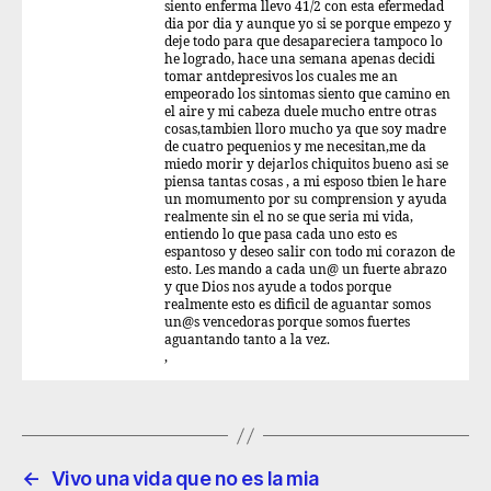
siento enferma llevo 41/2 con esta efermedad
dia por dia y aunque yo si se porque empezo y
deje todo para que desapareciera tampoco lo
he logrado, hace una semana apenas decidi
tomar antdepresivos los cuales me an
empeorado los sintomas siento que camino en
el aire y mi cabeza duele mucho entre otras
cosas,tambien lloro mucho ya que soy madre
de cuatro pequenios y me necesitan,me da
miedo morir y dejarlos chiquitos bueno asi se
piensa tantas cosas , a mi esposo tbien le hare
un momumento por su comprension y ayuda
realmente sin el no se que seria mi vida,
entiendo lo que pasa cada uno esto es
espantoso y deseo salir con todo mi corazon de
esto. Les mando a cada un@ un fuerte abrazo
y que Dios nos ayude a todos porque
realmente esto es dificil de aguantar somos
un@s vencedoras porque somos fuertes
aguantando tanto a la vez.
,
←
Vivo una vida que no es la mia