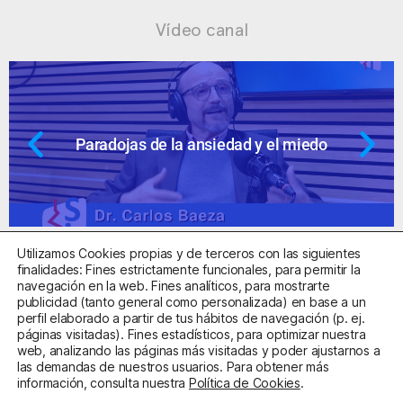
Vídeo canal
Paradojas de la ansiedad y el miedo
Utilizamos Cookies propias y de terceros con las siguientes
finalidades: Fines estrictamente funcionales, para permitir la
navegación en la web. Fines analíticos, para mostrarte
publicidad (tanto general como personalizada) en base a un
perfil elaborado a partir de tus hábitos de navegación (p. ej.
Centro Sanitario Autorizado con el código E08737002
páginas visitadas). Fines estadísticos, para optimizar nuestra
web, analizando las páginas más visitadas y poder ajustarnos a
las demandas de nuestros usuarios. Para obtener más
Aviso Legal
Política de Privacidad
Política de Cookies
información, consulta nuestra
Política de Cookies
.
Condiciones Generales de Contratación