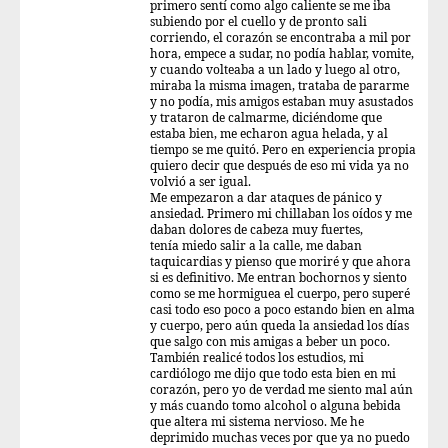
primero sentí como algo caliente se me iba
subiendo por el cuello y de pronto sali
corriendo, el corazón se encontraba a mil por
hora, empece a sudar, no podía hablar, vomite,
y cuando volteaba a un lado y luego al otro,
miraba la misma imagen, trataba de pararme
y no podía, mis amigos estaban muy asustados
y trataron de calmarme, diciéndome que
estaba bien, me echaron agua helada, y al
tiempo se me quitó. Pero en experiencia propia
quiero decir que después de eso mi vida ya no
volvió a ser igual.
Me empezaron a dar ataques de pánico y
ansiedad. Primero mi chillaban los oídos y me
daban dolores de cabeza muy fuertes,
tenía miedo salir a la calle, me daban
taquicardias y pienso que moriré y que ahora
si es definitivo. Me entran bochornos y siento
como se me hormiguea el cuerpo, pero superé
casi todo eso poco a poco estando bien en alma
y cuerpo, pero aún queda la ansiedad los días
que salgo con mis amigas a beber un poco.
También realicé todos los estudios, mi
cardiólogo me dijo que todo esta bien en mi
corazón, pero yo de verdad me siento mal aún
y más cuando tomo alcohol o alguna bebida
que altera mi sistema nervioso. Me he
deprimido muchas veces por que ya no puedo