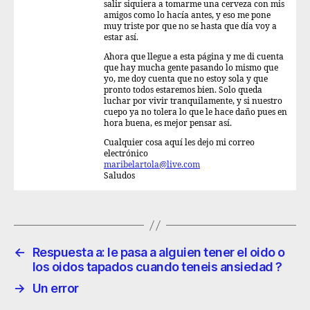
salir siquiera a tomarme una cerveza con mis
amigos como lo hacía antes, y eso me pone
muy triste por que no se hasta que día voy a
estar así.
Ahora que llegue a esta página y me di cuenta
que hay mucha gente pasando lo mismo que
yo, me doy cuenta que no estoy sola y que
pronto todos estaremos bien. Solo queda
luchar por vivir tranquilamente, y si nuestro
cuepo ya no tolera lo que le hace daño pues en
hora buena, es mejor pensar así.
Cualquier cosa aquí les dejo mi correo
electrónico
maribelartola@live.com
Saludos
←
Respuesta a: le pasa a alguien tener el oido o
los oidos tapados cuando teneis ansiedad ?
→
Un error