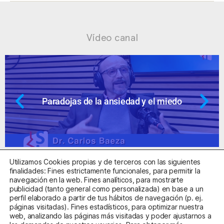
Vídeo canal
Ansiedad: supuestos cuestionables
Utilizamos Cookies propias y de terceros con las siguientes
finalidades: Fines estrictamente funcionales, para permitir la
navegación en la web. Fines analíticos, para mostrarte
publicidad (tanto general como personalizada) en base a un
perfil elaborado a partir de tus hábitos de navegación (p. ej.
Centro Sanitario Autorizado con el código E08737002
páginas visitadas). Fines estadísticos, para optimizar nuestra
web, analizando las páginas más visitadas y poder ajustarnos a