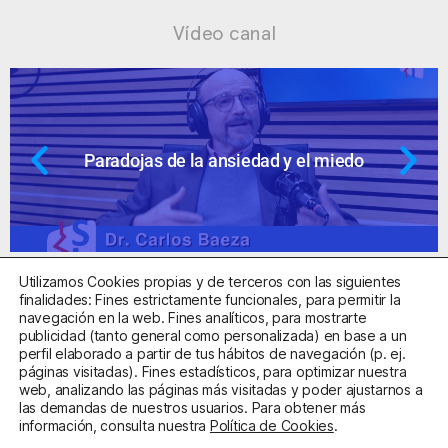
Vídeo canal
Paradojas de la ansiedad y el miedo
Utilizamos Cookies propias y de terceros con las siguientes
finalidades: Fines estrictamente funcionales, para permitir la
navegación en la web. Fines analíticos, para mostrarte
publicidad (tanto general como personalizada) en base a un
perfil elaborado a partir de tus hábitos de navegación (p. ej.
Centro Sanitario Autorizado con el código E08737002
páginas visitadas). Fines estadísticos, para optimizar nuestra
web, analizando las páginas más visitadas y poder ajustarnos a
las demandas de nuestros usuarios. Para obtener más
Aviso Legal
Política de Privacidad
Política de Cookies
información, consulta nuestra
Política de Cookies
.
Condiciones Generales de Contratación