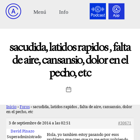
sacudida, latidos rapidos , falta
de aire, cansansio, dolor en el
pecho, etc
Inicio
›
Foros
›
sacudida, latidos rapidos , falta de aire, cansansio, dolor
en el pecho, etc
3 de septiembre de 2014 a las 02:51
#30671
David Pinazo
Hola, yo tambien estoy pasando por esos
Superadministrado
problema que creo que ya me estoy volviendo