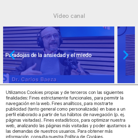
Vídeo canal
Ansiedad: supuestos cuestionables
Utilizamos Cookies propias y de terceros con las siguientes
finalidades: Fines estrictamente funcionales, para permitir la
navegación en la web. Fines analíticos, para mostrarte
publicidad (tanto general como personalizada) en base a un
perfil elaborado a partir de tus hábitos de navegación (p. ej.
Centro Sanitario Autorizado con el código E08737002
páginas visitadas). Fines estadísticos, para optimizar nuestra
web, analizando las páginas más visitadas y poder ajustarnos a
las demandas de nuestros usuarios. Para obtener más
Aviso Legal
Política de Privacidad
Política de Cookies
información, consulta nuestra
Política de Cookies
.