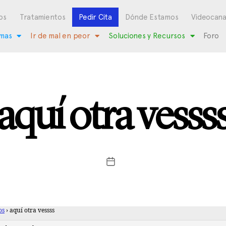
os
Tratamientos
Pedir Cita
Dónde Estamos
Videocana
mas
Ir de mal en peor
Soluciones y Recursos
Foro
aquí otra vesss
os
›
aquí otra vessss