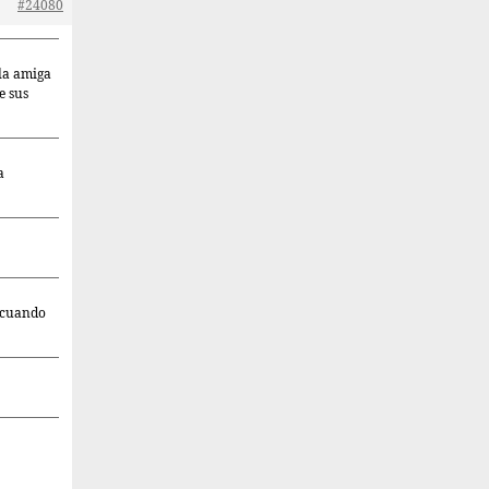
#24080
 la amiga
e sus
a
í cuando