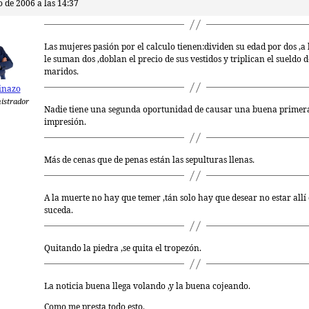
o de 2006 a las 14:37
Las mujeres pasión por el calculo tienen:dividen su edad por dos ,a
le suman dos ,doblan el precio de sus vestidos y triplican el sueldo d
maridos.
inazo
istrador
Nadie tiene una segunda oportunidad de causar una buena primer
impresión.
Más de cenas que de penas están las sepulturas llenas.
A la muerte no hay que temer ,tán solo hay que desear no estar all
suceda.
Quitando la piedra ,se quita el tropezón.
La noticia buena llega volando ,y la buena cojeando.
Como me presta todo esto.