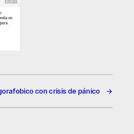
#30588
o
stia en
 para
gorafobico con crisis de pánico
→