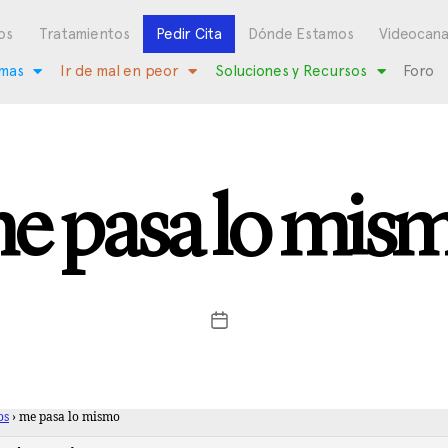
os
Tratamientos
Pedir Cita
Dónde Estamos
Videocana
mas
Ir de mal en peor
Soluciones y Recursos
Foro
e pasa lo mis
os
›
me pasa lo mismo