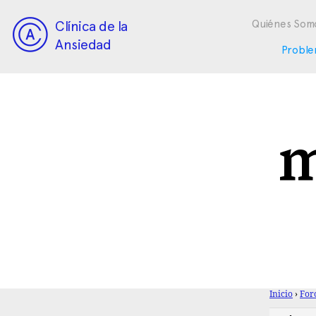
Clínica de la
Quiénes Som
Ansiedad
Proble
m
Inicio
›
For