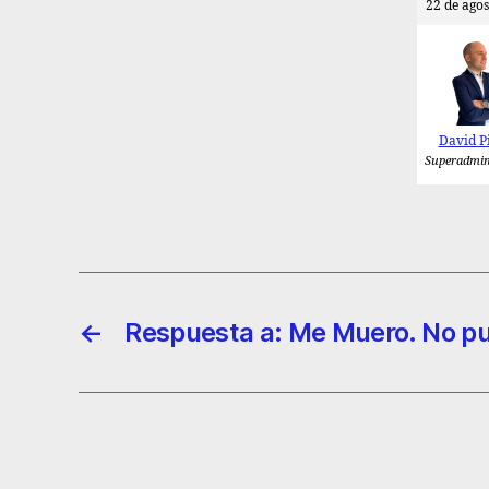
22 de agos
David P
Superadmin
←
Respuesta a: Me Muero. No p