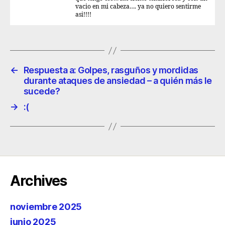
vacio en mi cabeza…. ya no quiero sentirme
asi!!!!
←
Respuesta a: Golpes, rasguños y mordidas
durante ataques de ansiedad – a quién más le
sucede?
→
:(
Archives
noviembre 2025
junio 2025