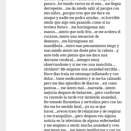
panico…he tenido varios en el mes… me llegan
derrepente….me da miedo salir al parque con
mis niños…porque creo que me dara un
ataque y nadie me podra ayudar… es horrible
sentir que algo esta pasando..como si no
tuviera futuro .. me hormiguean mis
manos….siento que sudo frio…se me acelera el
corazon..siento una sensacion de
desmayo….me hirmiguean mi
mandibula….entre mas pensamientos tengo y
mas miedo siento me duele peor la cabeza …y
ante todo esto pienso que me dara una
derrame cerebral….siempre estoy
observandome y si me veo una manchita….
olvidate!! Me empieza una ansiedad terrible…
Hace dias traia mi estomago inflamado y con
dolor… tome medicamento y se me ha calmado
pero me dan episodios de diarrea .. asi como
pastosa…. me siento mal….mareada…siento
mejoria despues de bañarme….pero conforme
va cayendo la tarde voy sintiendo ansiedad…
He tomado fluoxetina y sertralina pero con las
dos me he sentido fatal….ya no se que
hacer….aveces trato de relajarme y de respirar
y me tranquilizo….pero despues veo alguna
noticia en la television de alguna enfermedad
y me empiezo a sentir mucha ansiedad y creo
que tengo eso… me siento temblorosa y con un