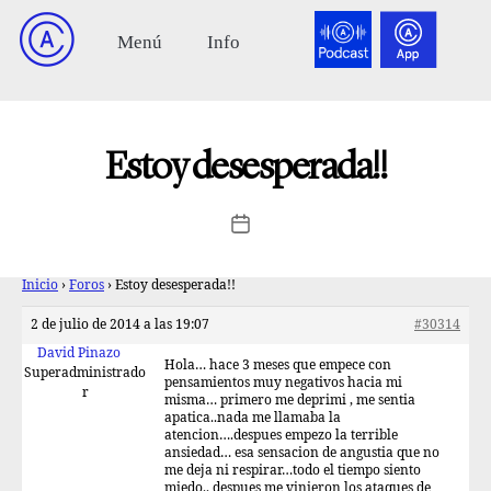
Estoy desesperada!!
Inicio
›
Foros
›
Estoy desesperada!!
2 de julio de 2014 a las 19:07
#30314
David Pinazo
Hola… hace 3 meses que empece con
Superadministrado
pensamientos muy negativos hacia mi
r
misma… primero me deprimi , me sentia
apatica..nada me llamaba la
atencion….despues empezo la terrible
ansiedad… esa sensacion de angustia que no
me deja ni respirar…todo el tiempo siento
miedo.. despues me vinieron los ataques de