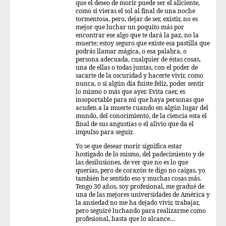
que el deseo de morir puede ser el aliciente,
como si vieras el sol al final de una noche
tormentosa, pero, dejar de ser, existir, no es
mejor que luchar un poquito más por
encontrar ese algo que te dará la paz, no la
muerte; estoy seguro que existe esa pastilla que
podrás llamar mágica, o esa palabra, o
persona adecuada, cualquier de éstas cosas,
una de ellas o todas juntas, con el poder de
sacarte de la oscuridad y hacerte vivir, como
nunca, o si algún día fuiste feliz, poder sentir
lo mismo o más que ayer. Evita caer, es
insoportable para mi que haya personas que
acuden a la muerte cuando en algún lugar del
mundo, del conocimiento, de la ciencia esta el
final de sus angustias o el alivio que da el
impulso para seguir.
Yo se que desear morir significa estar
hostigado de lo mismo, del padecimiento y de
las desilusiones, de ver que no es lo que
querías, pero de corazón te digo no caigas, yo
también he sentido eso y muchas cosas más.
Tengo 30 años, soy profesional, me gradué de
una de las mejores universidades de América y
la ansiedad no me ha dejado vivir, trabajar,
pero seguiré luchando para realizarme como
profesional, hasta que lo alcance…