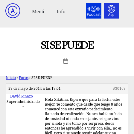
SI SE PUEDE
Inicio
›
Foros
›
SI SE PUEDE
29 de mayo de 2014 a las 17:01
#30169
David Pinazo
Hola Xikitina. Espero que para la fecha estés
Superadministrado
mejor. Te comento que desde que tengo 8 años
r
comencé con este extraño padecimiento
llamado desrealización. Nunca había sufrido
de ansiedad ni nada semejante. así que vino
por si sola y me tomo por sorpresa. desde
entonces he aprendido a vivir con ella,. no es
fácil, pero si se puede seguir adelante y no