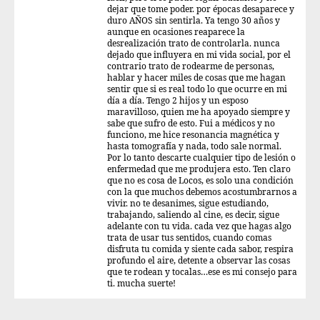
dejar que tome poder. por épocas desaparece y
duro AÑOS sin sentirla. Ya tengo 30 años y
aunque en ocasiones reaparece la
desrealización trato de controlarla. nunca
dejado que influyera en mi vida social, por el
contrario trato de rodearme de personas,
hablar y hacer miles de cosas que me hagan
sentir que si es real todo lo que ocurre en mi
día a día. Tengo 2 hijos y un esposo
maravilloso, quien me ha apoyado siempre y
sabe que sufro de esto. Fui a médicos y no
funciono, me hice resonancia magnética y
hasta tomografía y nada, todo sale normal.
Por lo tanto descarte cualquier tipo de lesión o
enfermedad que me produjera esto. Ten claro
que no es cosa de Locos, es solo una condición
con la que muchos debemos acostumbrarnos a
vivir. no te desanimes, sigue estudiando,
trabajando, saliendo al cine, es decir, sigue
adelante con tu vida. cada vez que hagas algo
trata de usar tus sentidos, cuando comas
disfruta tu comida y siente cada sabor, respira
profundo el aire, detente a observar las cosas
que te rodean y tocalas…ese es mi consejo para
ti. mucha suerte!