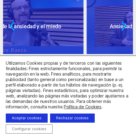
Ansiedad: supuestos cuestionables
Utilizamos Cookies propias y de terceros con las siguientes
finalidades: Fines estrictamente funcionales, para permitir la
navegación en la web. Fines analíticos, para mostrarte
publicidad (tanto general como personalizada) en base a un
perfil elaborado a partir de tus hábitos de navegación (p. ej.
Centro Sanitario Autorizado con el código E08737002
páginas visitadas). Fines estadísticos, para optimizar nuestra
web, analizando las páginas más visitadas y poder ajustarnos a
las demandas de nuestros usuarios. Para obtener más
Aviso Legal
Política de Privacidad
Política de Cookies
información, consulta nuestra
Política de Cookies
.
Condiciones Generales de Contratación
Aceptar cookies
Rechazar cookies
Clínica de la Ansiedad. Teléfonos:
932263020
y
918299392
.
Correo:
info@clinicadeansiedad.com
Configurar cookies