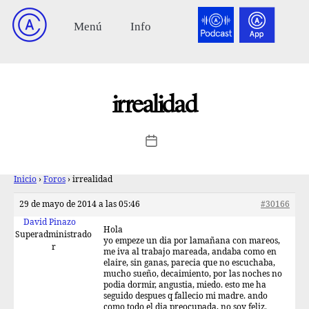
irrealidad
Inicio
›
Foros
›
irrealidad
29 de mayo de 2014 a las 05:46
#30166
David Pinazo
Hola
Superadministrado
yo empeze un dia por lamañana con mareos,
r
me iva al trabajo mareada, andaba como en
elaire, sin ganas, parecia que no escuchaba,
mucho sueño, decaimiento, por las noches no
podia dormir, angustia, miedo. esto me ha
seguido despues q fallecio mi madre. ando
como todo el dia preocupada, no soy feliz.