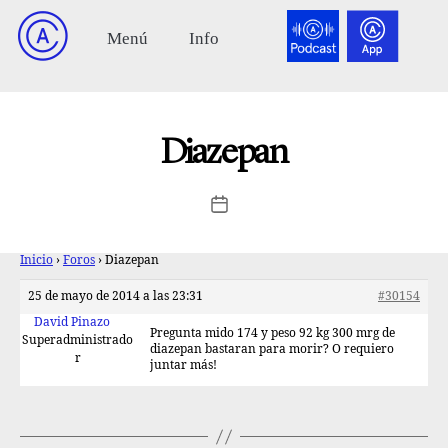
Diazepan
Inicio
›
Foros
›
Diazepan
25 de mayo de 2014 a las 23:31
#30154
David Pinazo
Pregunta mido 174 y peso 92 kg 300 mrg de
Superadministrado
diazepan bastaran para morir? O requiero
r
juntar más!