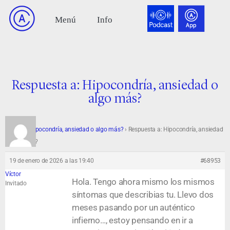
Respuesta a: Hipocondría, ansiedad o
algo más?
Foro
›
Hipocondría, ansiedad o algo más?
›
Respuesta a: Hipocondría, ansiedad
o algo más?
19 de enero de 2026 a las 19:40
#68953
Víctor
Hola. Tengo ahora mismo los mismos
Invitado
síntomas que describias tu. Llevo dos
meses pasando por un auténtico
infierno…, estoy pensando en ir a