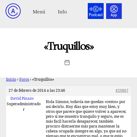
«Truquillos»
Inicio
›
Foros
›
«Truquillos»
27 de febrero de 2014 a las 23:46
#29867
David Pinazo
Hola Simone, todavía me quedan «restos» por
Superadministrado
así decirlo. Hay días que estoy muy bien, y
r
otros que parece que quiere volver a aparecer,
pero si me muestro tranquilo y seguro, me es
más facil hacerla desaparecer, también
procuro distraerme más para mantener la
cabeza ocupada siempre en algo, ya que así no
piensas que te encuentras mal, o que te estás