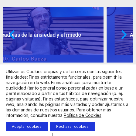
Ansiedad: supuestos cuestionables
Utilizamos Cookies propias y de terceros con las siguientes
finalidades: Fines estrictamente funcionales, para permitir la
navegación en la web. Fines analíticos, para mostrarte
publicidad (tanto general como personalizada) en base a un
perfil elaborado a partir de tus hábitos de navegación (p. ej.
Centro Sanitario Autorizado con el código E08737002
páginas visitadas). Fines estadísticos, para optimizar nuestra
web, analizando las páginas más visitadas y poder ajustarnos a
las demandas de nuestros usuarios. Para obtener más
Aviso Legal
Política de Privacidad
Política de Cookies
información, consulta nuestra
Política de Cookies
.
Condiciones Generales de Contratación
Aceptar cookies
Rechazar cookies
Clínica de la Ansiedad. Teléfonos:
932263020
y
918299392
.