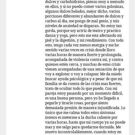
dulces y carbohidratos, pienso muy a menudo
en ellos, y si no puedo comer varios golosinas,
algunos dulces helados, mejor dicho, varios
porciones diferentes y abundantes de dulces y
carbos al dia, me pongo de mal genio, y mis
niveles de ansiedad se disparan. No estoy tan
gorda, porque soy actriz de teatro y practico
danza y yoga, pero esto me esta afectando mi
piel y la digestión, y mi rendimiento. Con todo
esto, tengo cada vez menos energía y me he
sentido varias veces en crisis donde lloro
varias horas de manera fuerte y prolongada,
acompañada de violencia contra mi, y contra
quienes estén cerca, y muchas de estas crisis
vienen acompañadas de una sensación de que
voy a explotar o voy a colapsar. Me da miedo
buscar ayuda psicológica y a pesar de que mi
familia se da cuenta de las crisis mas fuertes,
trato de ocultar todo lo que puedo. Con mi
pareja estoy pasando por un momento difícil,
es una buena persona, pero yo he llegado a
pegarle y tirarle cosas, porque siento
demasiada presión de manera injustificada. Lo
único que me calma todos estos sintomas
intesos es meterme a la ducha caliente por
varias horas, hasta que mi cuerpo ya no puede
mas y me salgo para quedarme dormida. Me
muevo incontrolablemente, cuando estoy en