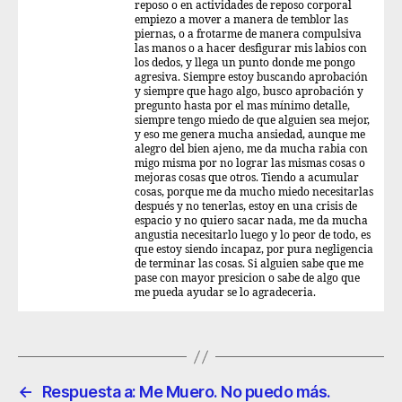
reposo o en actividades de reposo corporal
empiezo a mover a manera de temblor las
piernas, o a frotarme de manera compulsiva
las manos o a hacer desfigurar mis labios con
los dedos, y llega un punto donde me pongo
agresiva. Siempre estoy buscando aprobación
y siempre que hago algo, busco aprobación y
pregunto hasta por el mas mínimo detalle,
siempre tengo miedo de que alguien sea mejor,
y eso me genera mucha ansiedad, aunque me
alegro del bien ajeno, me da mucha rabia con
migo misma por no lograr las mismas cosas o
mejoras cosas que otros. Tiendo a acumular
cosas, porque me da mucho miedo necesitarlas
después y no tenerlas, estoy en una crisis de
espacio y no quiero sacar nada, me da mucha
angustia necesitarlo luego y lo peor de todo, es
que estoy siendo incapaz, por pura negligencia
de terminar las cosas. Si alguien sabe que me
pase con mayor presicion o sabe de algo que
me pueda ayudar se lo agradeceria.
←
Respuesta a: Me Muero. No puedo más.