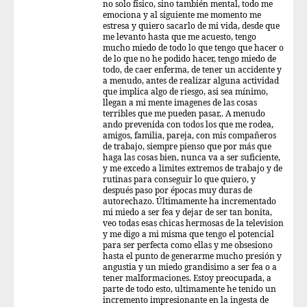
no solo físico, sino también mental, todo me
emociona y al siguiente me momento me
estresa y quiero sacarlo de mi vida, desde que
me levanto hasta que me acuesto, tengo
mucho miedo de todo lo que tengo que hacer o
de lo que no he podido hacer, tengo miedo de
todo, de caer enferma, de tener un accidente y
a menudo, antes de realizar alguna actividad
que implica algo de riesgo, asi sea mínimo,
llegan a mi mente imagenes de las cosas
terribles que me pueden pasar,. A menudo
ando prevenida con todos los que me rodea,
amigos, familia, pareja, con mis compañeros
de trabajo, siempre pienso que por más que
haga las cosas bien, nunca va a ser suficiente,
y me excedo a limites extremos de trabajo y de
rutinas para conseguir lo que quiero, y
después paso por épocas muy duras de
autorechazo. Últimamente ha incrementado
mi miedo a ser fea y dejar de ser tan bonita,
veo todas esas chicas hermosas de la television
y me digo a mi misma que tengo el potencial
para ser perfecta como ellas y me obsesiono
hasta el punto de generarme mucho presión y
angustia y un miedo grandisimo a ser fea o a
tener malformaciones. Estoy preocupada, a
parte de todo esto, ultimamente he tenido un
incremento impresionante en la ingesta de