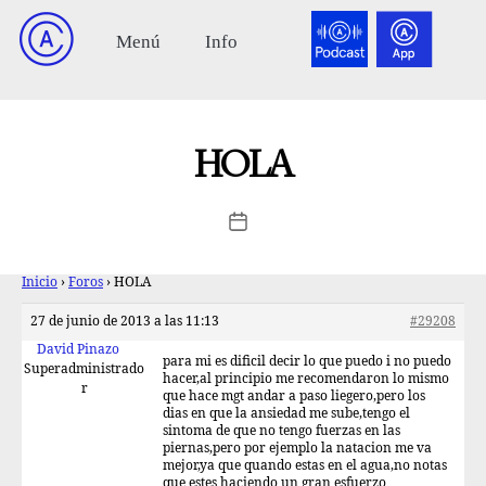
HOLA
Inicio
›
Foros
›
HOLA
27 de junio de 2013 a las 11:13
#29208
David Pinazo
para mi es dificil decir lo que puedo i no puedo
Superadministrado
hacer,al principio me recomendaron lo mismo
r
que hace mgt andar a paso liegero,pero los
dias en que la ansiedad me sube,tengo el
sintoma de que no tengo fuerzas en las
piernas,pero por ejemplo la natacion me va
mejor,ya que quando estas en el agua,no notas
que estes haciendo un gran esfuerzo