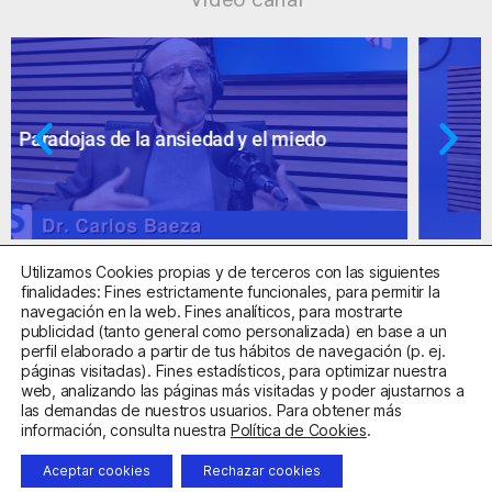
Ansiedad: supuestos cuestionables
Utilizamos Cookies propias y de terceros con las siguientes
finalidades: Fines estrictamente funcionales, para permitir la
navegación en la web. Fines analíticos, para mostrarte
publicidad (tanto general como personalizada) en base a un
perfil elaborado a partir de tus hábitos de navegación (p. ej.
Centro Sanitario Autorizado con el código E08737002
páginas visitadas). Fines estadísticos, para optimizar nuestra
web, analizando las páginas más visitadas y poder ajustarnos a
las demandas de nuestros usuarios. Para obtener más
Aviso Legal
Política de Privacidad
Política de Cookies
información, consulta nuestra
Política de Cookies
.
Condiciones Generales de Contratación
Aceptar cookies
Rechazar cookies
Clínica de la Ansiedad. Teléfonos:
932263020
y
918299392
.