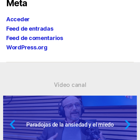
Meta
Acceder
Feed de entradas
Feed de comentarios
WordPress.org
Vídeo canal
ojas de la ansiedad y el miedo
Ansied