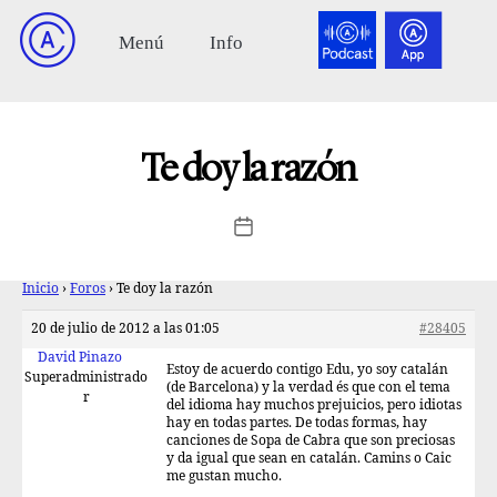
Te doy la razón
Inicio
›
Foros
›
Te doy la razón
20 de julio de 2012 a las 01:05
#28405
David Pinazo
Estoy de acuerdo contigo Edu, yo soy catalán
Superadministrado
(de Barcelona) y la verdad és que con el tema
r
del idioma hay muchos prejuicios, pero idiotas
hay en todas partes. De todas formas, hay
canciones de Sopa de Cabra que son preciosas
y da igual que sean en catalán. Camins o Caic
me gustan mucho.