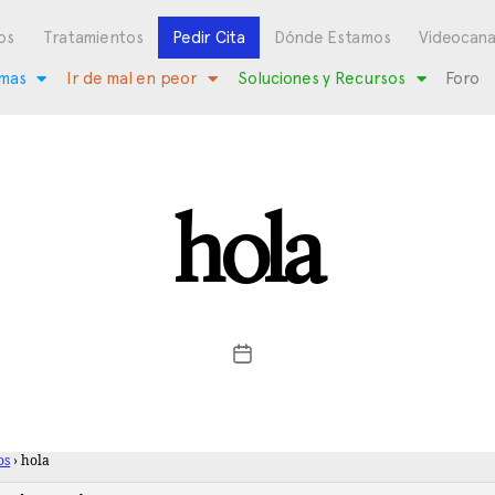
os
Tratamientos
Pedir Cita
Dónde Estamos
Videocana
mas
Ir de mal en peor
Soluciones y Recursos
Foro
hola
os
›
hola