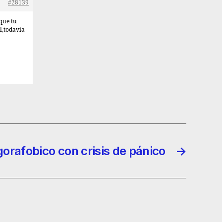
#28139
que tu
l,todavia
gorafobico con crisis de pánico
→