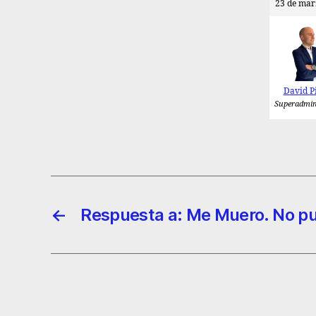
23 de mar
David P
Superadmin
←
Respuesta a: Me Muero. No p