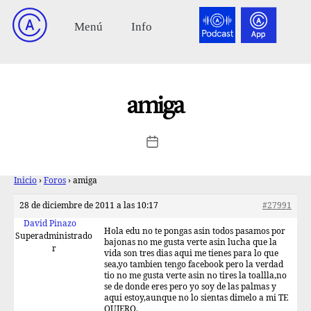
amiga
Inicio
›
Foros
›
amiga
28 de diciembre de 2011 a las 10:17
#27991
David Pinazo
Hola edu no te pongas asin todos pasamos por
Superadministrado
bajonas no me gusta verte asin lucha que la
r
vida son tres dias aqui me tienes para lo que
sea,yo tambien tengo facebook pero la verdad
tio no me gusta verte asin no tires la toallla,no
se de donde eres pero yo soy de las palmas y
aqui estoy,aunque no lo sientas dimelo a mi TE
QUIERO.