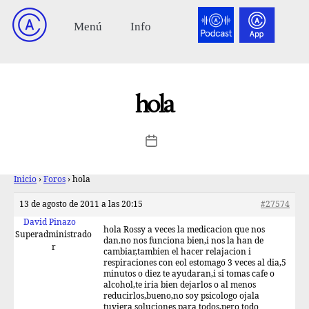
hola
Inicio
›
Foros
›
hola
13 de agosto de 2011 a las 20:15
#27574
David Pinazo
hola Rossy a veces la medicacion que nos
Superadministrado
dan.no nos funciona bien,i nos la han de
r
cambiar,tambien el hacer relajacion i
respiraciones con eol estomago 3 veces al dia,5
minutos o diez te ayudaran,i si tomas cafe o
alcohol,te iria bien dejarlos o al menos
reducirlos,bueno,no soy psicologo ojala
tuviera soluciones para todos,pero todo